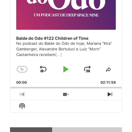
Balde do Odo #122 Children of Time
No podcast do Balde do Odo de hoje, Mariana “Kira”
Gamberger, Alexandre Bortuluci e Luiz “Morn”
Castanheira recebem
[...]
1
x
Skip
Play
Jump
Change
Share
Playback
This
Backward
Pause
Forward
00:00
Rate
02:11:58
Episode
Previous
Show
Next
Episode
Episodes
Episode
Show
List
Podcast
Information