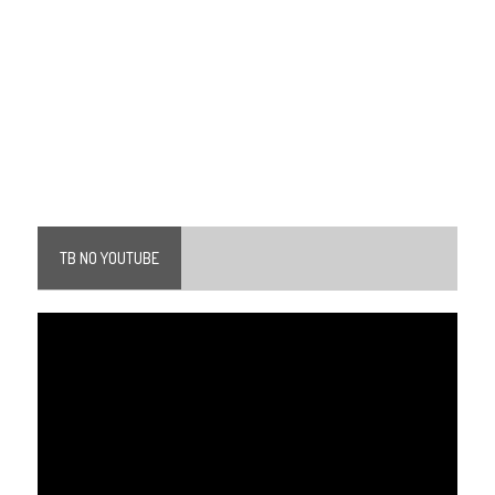
TB NO YOUTUBE
Tocador
de
vídeo