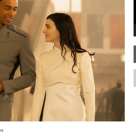
FIM DE UMA ERA NA SDCC
STAR TREK
SOBRE DIFERENTES PONTOS DE VISTA
AR TREK
SOBRE PATERNIDADE
N
OS