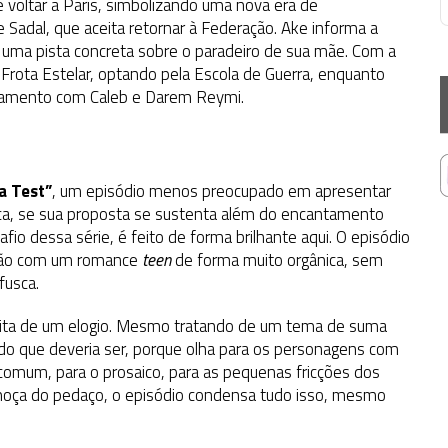
voltar a Paris, simbolizando uma nova era de
e Sadal, que aceita retornar à Federação. Ake informa a
e uma pista concreta sobre o paradeiro de sua mãe. Com a
 Frota Estelar, optando pela Escola de Guerra, enquanto
lojamento com Caleb e Darem Reymi.
a Test”
, um episódio menos preocupado em apresentar
ica, se sua proposta se sustenta além do encantamento
safio dessa série, é feito de forma brilhante aqui. O episódio
ensão com um romance
teen
de forma muito orgânica, sem
fusca.
aita de um elogio. Mesmo tratando de um tema de suma
 do que deveria ser, porque olha para os personagens com
comum, para o prosaico, para as pequenas fricções dos
a moça do pedaço, o episódio condensa tudo isso, mesmo