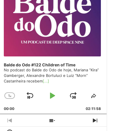
Balde do Odo #122 Children of Time
No podcast do Balde do Odo de hoje, Mariana “Kira”
Gamberger, Alexandre Bortuluci e Luiz “Morn”
Castanheira recebem
[...]
1
x
Skip
Play
Jump
Change
Share
Playback
This
Backward
Pause
Forward
00:00
Rate
02:11:58
Episode
Previous
Show
Next
Episode
Episodes
Episode