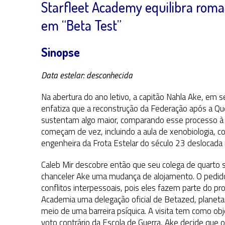
Starfleet Academy equilibra rom
em “Beta Test”
Sinopse
Data estelar: desconhecida
Na abertura do ano letivo, a capitão Nahla Ake, em s
enfatiza que a reconstrução da Federação após a Qu
sustentam algo maior, comparando esse processo à 
começam de vez, incluindo a aula de xenobiologia, c
engenheira da Frota Estelar do século 23 deslocada
Caleb Mir descobre então que seu colega de quarto se
chanceler Ake uma mudança de alojamento. O pedido 
conflitos interpessoais, pois eles fazem parte do p
Academia uma delegação oficial de Betazed, planeta
meio de uma barreira psíquica. A visita tem como obj
voto contrário da Escola de Guerra, Ake decide que o