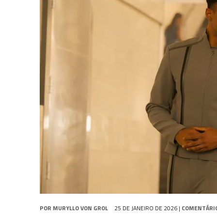
1 DE AGOSTO DE 2026
|
ELENCO DE STRANGE NEW WORLDS ENCARA O 
31 DE JULHO DE 2026
|
GRANDES JORNADAS | QUATRO EPISÓDIOS DE
7 DE AGOSTO DE 2026
|
GRANDES JORNADAS | SEIS EPISÓDIOS DE
ST
POR
MURYLLO VON GROL
25 DE JANEIRO DE 2026
|
COMENTÁRI