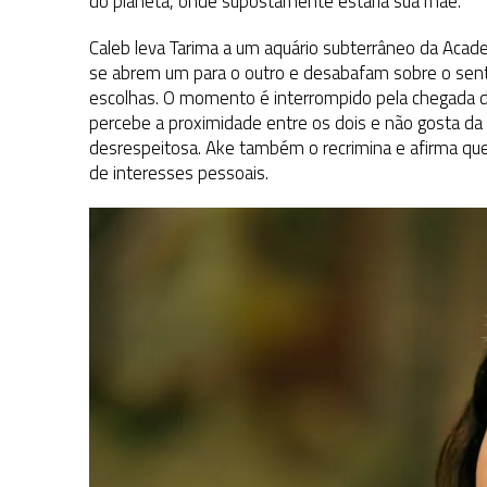
do planeta, onde supostamente estaria sua mãe.
Caleb leva Tarima a um aquário subterrâneo da Acade
se abrem um para o outro e desabafam sobre o sent
escolhas. O momento é interrompido pela chegada d
percebe a proximidade entre os dois e não gosta d
desrespeitosa. Ake também o recrimina e afirma qu
de interesses pessoais.