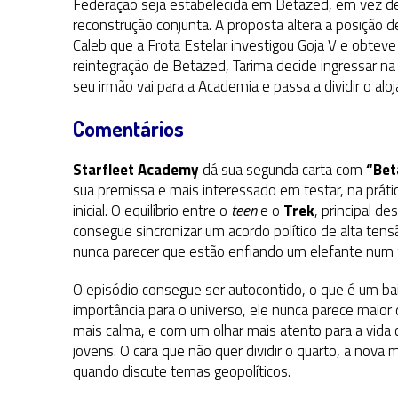
Federação seja estabelecida em Betazed, em vez de 
reconstrução conjunta. A proposta altera a posição d
Caleb que a Frota Estelar investigou Goja V e obtev
reintegração de Betazed, Tarima decide ingressar na
seu irmão vai para a Academia e passa a dividir o a
Comentários
Starfleet Academy
dá sua segunda carta com
“Bet
sua premissa e mais interessado em testar, na prát
inicial. O equilíbrio entre o
teen
e o
Trek
, principal de
consegue sincronizar um acordo político de alta t
nunca parecer que estão enfiando um elefante num 
O episódio consegue ser autocontido, o que é um b
importância para o universo, ele nunca parece maior
mais calma, e com um olhar mais atento para a vida 
jovens. O cara que não quer dividir o quarto, a nov
quando discute temas geopolíticos.