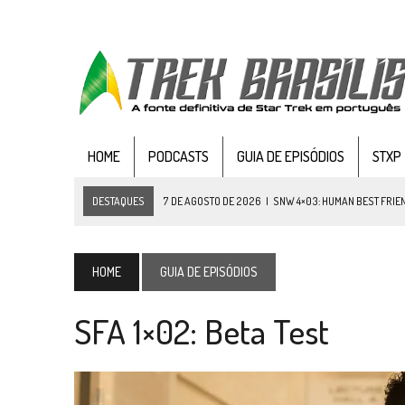
HOME
PODCASTS
GUIA DE EPISÓDIOS
STXP
DESTAQUES
7 DE AGOSTO DE 2026
|
SNW 4×03: HUMAN BEST FRIE
6 DE AGOSTO DE 2026
|
NOVA TEMPORADA DE
THE CENTER SEAT
, SÉR
5 DE AGOSTO DE 2026
|
BALDE DO ODO #122 CHILDREN OF TIME
HOME
GUIA DE EPISÓDIOS
4 DE AGOSTO DE 2026
|
REVISITANDO “HIDE AND Q” (TNG 1×09)
SFA 1×02: Beta Test
3 DE AGOSTO DE 2026
|
VEJA FOTOS DO TERCEIRO EPISÓDIO DA 4ª 
3 DE AGOSTO DE 2026
|
PARAMOUNT E CBS DERRUBAM NOVO VÍDEO DO
2 DE AGOSTO DE 2026
|
TB AO VIVO | STAR TREK: STRANGE NEW WORLDS