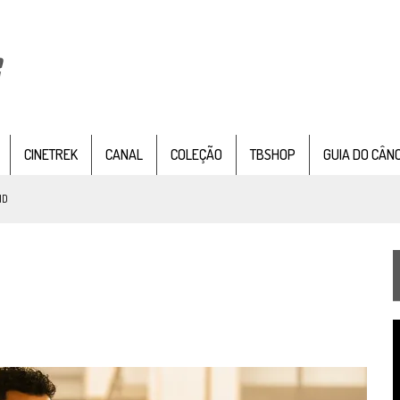
CINETREK
CANAL
COLEÇÃO
TBSHOP
GUIA DO CÂN
ND
IE DOCUMENTAL DE
STAR TREK
, CHEGA EM 8 DE SETEMBRO
TEMPORADA DE STRANGE NEW WORDS
T
 FILME DE FÃS AXANAR HORAS APÓS ESTREIA
d
v
 – “THE GRIFFIN INCIDENT” (4×02)