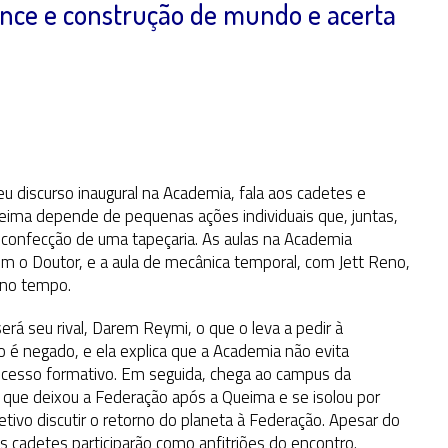
ance e construção de mundo e acerta
eu discurso inaugural na Academia, fala aos cadetes e
eima depende de pequenas ações individuais que, juntas,
confecção de uma tapeçaria. As aulas na Academia
om o Doutor, e a aula de mecânica temporal, com Jett Reno,
 no tempo.
rá seu rival, Darem Reymi, o que o leva a pedir à
é negado, e ela explica que a Academia não evita
rocesso formativo. Em seguida, chega ao campus da
 que deixou a Federação após a Queima e se isolou por
etivo discutir o retorno do planeta à Federação. Apesar do
s cadetes participarão como anfitriões do encontro.