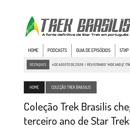
HOME
PODCASTS
GUIA DE EPISÓDIOS
STXP
DESTAQUES
3 DE AGOSTO DE 2026
|
VEJA FOTOS DO TERCEIRO EP
3 DE AGOSTO DE 2026
|
PARAMOUNT E CBS DERRUBAM NOVO VÍDEO DO
2 DE AGOSTO DE 2026
|
TB AO VIVO | STAR TREK: STRANGE NEW WORLDS
HOME
COLEÇÃO TREK BRASILIS
1 DE AGOSTO DE 2026
|
ELENCO DE STRANGE NEW WORLDS ENCARA O 
Coleção Trek Brasilis ch
8 DE AGOSTO DE 2026
|
NOVO VOLUME DA
COLEÇÃO TB
ABORDA QUAR
7 DE AGOSTO DE 2026
|
GRANDES JORNADAS | SEIS EPISÓDIOS DE
ST
terceiro ano de Star Trek
7 DE AGOSTO DE 2026
|
SNW 4×03: HUMAN BEST FRIEND