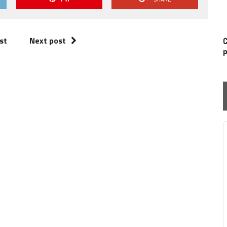
st
Next post
C
p
P