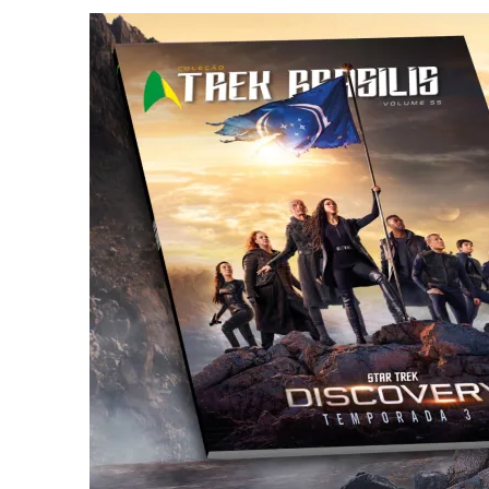
6 DE AGOSTO DE 2026
|
NOVA TEMPORADA DE
THE CENTER SEAT
, SÉR
5 DE AGOSTO DE 2026
|
BALDE DO ODO #122 CHILDREN OF TIME
4 DE AGOSTO DE 2026
|
REVISITANDO “HIDE AND Q” (TNG 1×09)