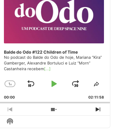
Balde do Odo #122 Children of Time
No podcast do Balde do Odo de hoje, Mariana “Kira”
Gamberger, Alexandre Bortuluci e Luiz “Morn”
Castanheira recebem
[...]
1
x
Skip
Play
Jump
Change
Share
Playback
This
Backward
Pause
Forward
00:00
Rate
02:11:58
Episode
Previous
Show
Next
Episode
Episodes
Episode
Show
List
Podcast
Information