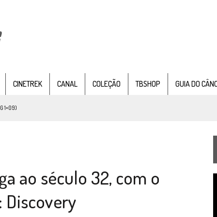
CINETREK
CANAL
COLEÇÃO
TBSHOP
GUIA DO CÂN
ISÓDIO DA 4ª TEMPORADA DE STRANGE NEW WORDS
 FILME DE FÃS AXANAR HORAS APÓS ESTREIA
 – “THE GRIFFIN INCIDENT” (4×02)
FIM DE UMA ERA NA SDCC
ega ao século 32, com o
TA TEMPORADA DE
A NOVA GERAÇÃO
T
AR TREK
SOBRE PATERNIDADE
d
: Discovery
v