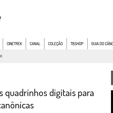
CINETREK
CANAL
COLEÇÃO
TBSHOP
GUIA DO CÂN
ND
IE DOCUMENTAL DE
STAR TREK
, CHEGA EM 8 DE SETEMBRO
s quadrinhos digitais para
TEMPORADA DE STRANGE NEW WORDS
T
 FILME DE FÃS AXANAR HORAS APÓS ESTREIA
d
canônicas
v
 – “THE GRIFFIN INCIDENT” (4×02)