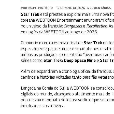
POR
RALPH PINHEIRO
17 DE MAIO DE 2026
|
4 COMENTÁRIOS
Star Trek
está prestes a explorar mais uma nova fr
coreana WEBTOON Entertainment anunciaram oficial
no universo da franquia:
Stargazers
e
Recollection
. A
em inglês da WEBTOON ao longo de 2026.
O anúncio marca a estreia oficial de
Star Trek
no fo
especialmente para leitura em smartphones e table
ambas as produções apresentarão “aventuras canôni
séries como
Star Trek: Deep Space Nine
e
Star T
Além de expandirem a cronologia oficial da franquia
cenários e histórias voltadas tanto para fãs veteran
Lançada na Coreia do Sul, a WEBTOON se consolido
digitais do mundo, alcançando atualmente mais de 1
popularizou o formato de leitura vertical, que se t
em dispositivos móveis.