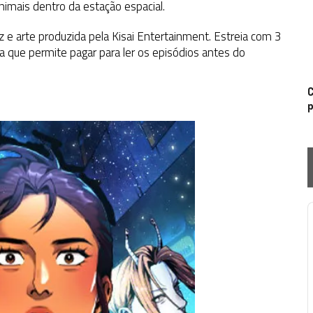
mais dentro da estação espacial.
z e arte produzida pela Kisai Entertainment. E
streia com 3
ma que
permite pagar para ler os
episódios
antes
do
C
p
P