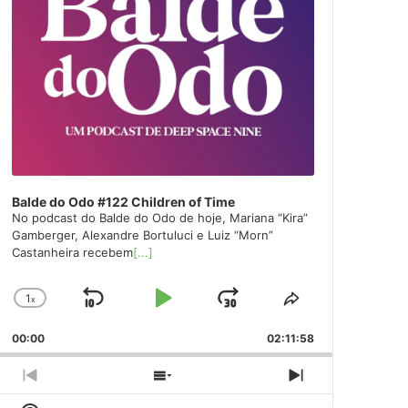
Balde do Odo #122 Children of Time
No podcast do Balde do Odo de hoje, Mariana “Kira”
Gamberger, Alexandre Bortuluci e Luiz “Morn”
Castanheira recebem
[...]
1
x
Skip
Play
Jump
Change
Share
Playback
This
Backward
Pause
Forward
00:00
Rate
02:11:58
Episode
Previous
Show
Next
Episode
Episodes
Episode