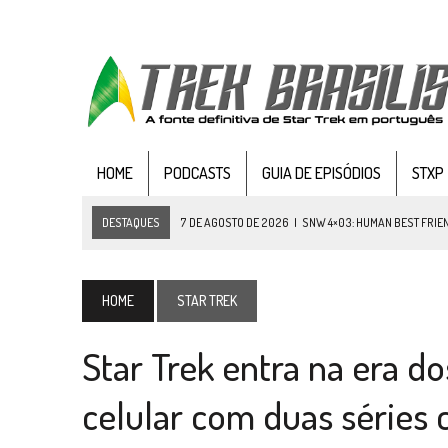
HOME
PODCASTS
GUIA DE EPISÓDIOS
STXP
DESTAQUES
7 DE AGOSTO DE 2026
|
SNW 4×03: HUMAN BEST FRIE
6 DE AGOSTO DE 2026
|
NOVA TEMPORADA DE
THE CENTER SEAT
, SÉR
5 DE AGOSTO DE 2026
|
BALDE DO ODO #122 CHILDREN OF TIME
HOME
STAR TREK
4 DE AGOSTO DE 2026
|
REVISITANDO “HIDE AND Q” (TNG 1×09)
Star Trek entra na era do
3 DE AGOSTO DE 2026
|
VEJA FOTOS DO TERCEIRO EPISÓDIO DA 4ª 
3 DE AGOSTO DE 2026
|
PARAMOUNT E CBS DERRUBAM NOVO VÍDEO DO
celular com duas séries 
2 DE AGOSTO DE 2026
|
TB AO VIVO | STAR TREK: STRANGE NEW WORLDS