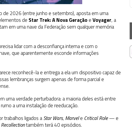
ano de 2026 (entre junho e setembro), aposta em uma
 elementos de
Star Trek: A Nova Geração
e
Voyager
, a
rtam em uma nave da Federação sem qualquer memória
recisa lidar com a desconfiança interna e com o
a nave, que aparentemente esconde informações
rece reconhecê-la e entrega a ela um dispositivo capaz de
ssas lembranças surgem apenas de forma parcial e
ense.
 uma verdade perturbadora: a maioria deles está entre
 rumo a uma instalação de reeducação.
r trabalhos ligados a
Star Wars
,
Marvel
e
Critical Role
— e
,
Recollection
também terá 40 episódios.