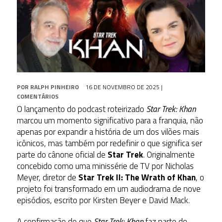
POR
RALPH PINHEIRO
16 DE NOVEMBRO DE 2025
|
COMENTÁRIOS
O lançamento do podcast roteirizado
Star Trek: Khan
marcou um momento significativo para a franquia, não
apenas por expandir a história de um dos vilões mais
icônicos, mas também por redefinir o que significa ser
parte do cânone oficial de
Star Trek
. Originalmente
concebido como uma minissérie de TV por Nicholas
Meyer, diretor de
Star Trek II: The Wrath of Khan
, o
projeto foi transformado em um audiodrama de nove
episódios, escrito por Kirsten Beyer e David Mack.
A confirmação de que
Star Trek: Khan
faz parte do