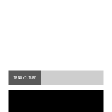
TB NO YOUTUBE
Tocador
de
vídeo