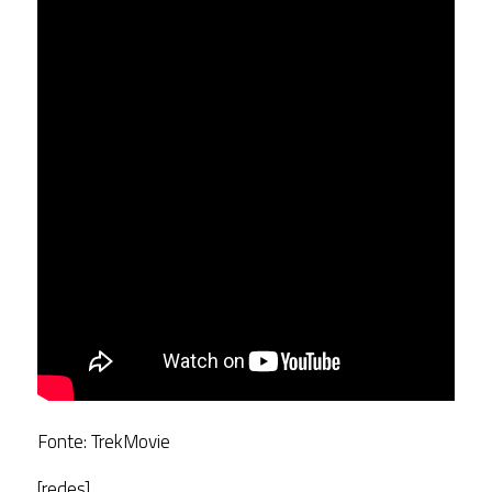
Fonte: TrekMovie
[redes]