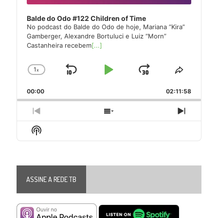
Balde do Odo #122 Children of Time
No podcast do Balde do Odo de hoje, Mariana “Kira”
Gamberger, Alexandre Bortuluci e Luiz “Morn”
Castanheira recebem
[...]
1
x
Skip
Play
Jump
Change
Share
Playback
This
Backward
Pause
Forward
00:00
Rate
02:11:58
Episode
Previous
Show
Next
Episode
Episodes
Episode
Show
List
Podcast
Information
ASSINE A REDE TB