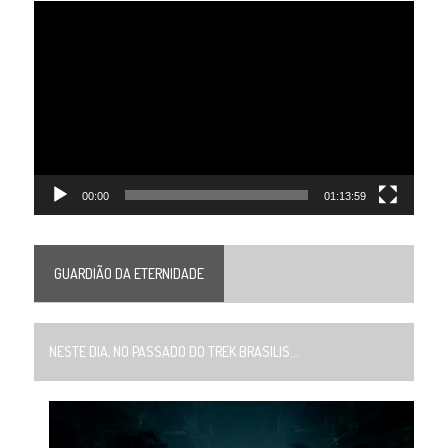
Tocador
de
vídeo
00:00
01:13:59
GUARDIÃO DA ETERNIDADE
NESTE DIA, NO PASSADO DO TREK BRASILIS...