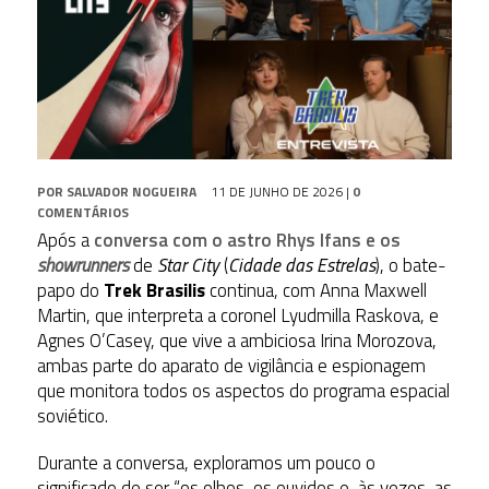
POR
SALVADOR NOGUEIRA
11 DE JUNHO DE 2026
|
0
COMENTÁRIOS
Após a
conversa com o astro Rhys Ifans e os
showrunners
de
Star City
(
Cidade das Estrelas
), o bate-
papo do
Trek Brasilis
continua, com Anna Maxwell
Martin, que interpreta a coronel Lyudmilla Raskova, e
Agnes O’Casey, que vive a ambiciosa Irina Morozova,
ambas parte do aparato de vigilância e espionagem
que monitora todos os aspectos do programa espacial
soviético.
Durante a conversa, exploramos um pouco o
significado de ser “os olhos, os ouvidos e, às vezes, as