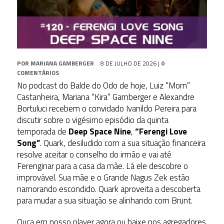
POR
MARIANA GAMBERGER
8 DE JULHO DE 2026
|
0
COMENTÁRIOS
No podcast do Balde do Odo de hoje, Luiz “Morn”
Castanheira, Mariana “Kira” Gamberger e Alexandre
Bortuluci recebem o convidado Ivanildo Pereira para
discutir sobre o vigésimo episódio da quinta
temporada de
Deep Space Nine
,
“Ferengi Love
Song”
. Quark, desiludido com a sua situação financeira
resolve aceitar o conselho do irmão e vai até
Ferenginar para a casa da mãe. Lá ele descobre o
improvável. Sua mãe e o Grande Nagus Zek estão
namorando escondido. Quark aproveita a descoberta
para mudar a sua situação se alinhando com Brunt.
Ouça em nosso player agora ou baixe nos agregadores