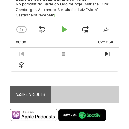
No podcast do Balde do Odo de hoje, Mariana “Kira”
Gamberger, Alexandre Bortuluci e Luiz “Morn”
Castanheira recebem
[...]
1
x
Skip
Play
Jump
Change
Share
Playback
This
Backward
Pause
Forward
00:00
Rate
02:11:58
Episode
Previous
Show
Next
Episode
Episodes
Episode
Show
List
Podcast
Information
ASSINE A REDE TB