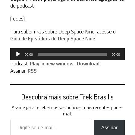
de podcast.
[redes]
Para saber mais sobre Deep Space Nine, acesse o
Guia de Episódios de Deep Space Nine
!
Tocador
00:00
00:00
de
Podcast:
Play in new window
|
Download
áudio
Assinar:
RSS
Descubra mais sobre Trek Brasilis
Assine para receber nossas notícias mais recentes por e-
mail.
Digite seu e-mail…
Assinar