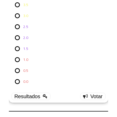
3.5
3.0
2.5
2.0
Vote no
1.5
Episódio
PRO 2x20:
Ouroboros,
1.0
Part II
0.5
4.0
17 ( 100 %
0.0
)
3.5
0 ( 0 % )
3.0
0 ( 0 % )
2.5