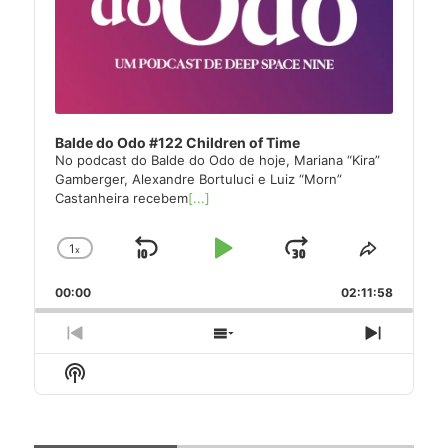
Balde do Odo #122 Children of Time
No podcast do Balde do Odo de hoje, Mariana “Kira”
Gamberger, Alexandre Bortuluci e Luiz “Morn”
Castanheira recebem
[...]
1
x
Skip
Play
Jump
Change
Share
Playback
This
Backward
Pause
Forward
00:00
Rate
02:11:58
Episode
Previous
Show
Next
Episode
Episodes
Episode
Show
List
Podcast
Information