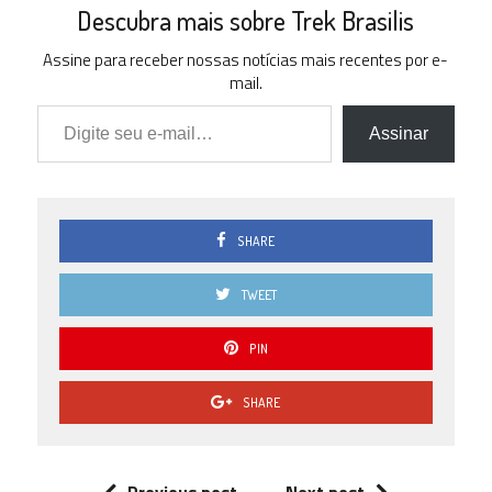
0 ( 0 % )
Descubra mais sobre Trek Brasilis
2.0
Assine para receber nossas notícias mais recentes por e-
0 ( 0 % )
mail.
Digite seu e-mail…
1.5
0 ( 0 % )
Assinar
1.0
0 ( 0 % )
0.5
0 ( 0 % )
SHARE
0.0
0 ( 0 % )
TWEET
PIN
SHARE
Previous post
Next post