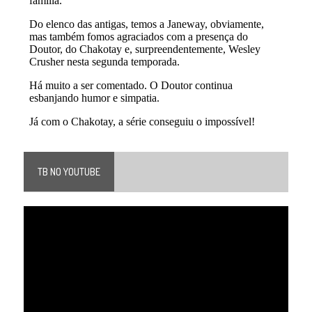
TB NO YOUTUBE
Tocador
de
vídeo