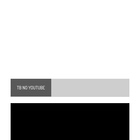
TB NO YOUTUBE
Tocador
de
vídeo