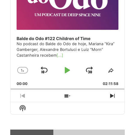
Balde do Odo #122 Children of Time
No podcast do Balde do Odo de hoje, Mariana “Kira”
Gamberger, Alexandre Bortuluci e Luiz “Morn”
Castanheira recebem
[...]
1
x
Skip
Play
Jump
Change
Share
Playback
This
Backward
Pause
Forward
00:00
Rate
02:11:58
Episode
Previous
Show
Next
Episode
Episodes
Episode
Show
List
Podcast
Information