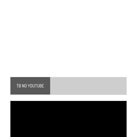
TB NO YOUTUBE
Tocador
de
vídeo