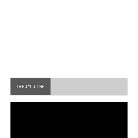
TB NO YOUTUBE
Tocador
de
vídeo