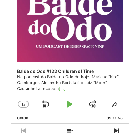
Balde do Odo #122 Children of Time
No podcast do Balde do Odo de hoje, Mariana “Kira”
Gamberger, Alexandre Bortuluci e Luiz “Morn”
Castanheira recebem
[...]
1
x
Skip
Play
Jump
Change
Share
Playback
This
Backward
Pause
Forward
00:00
Rate
02:11:58
Episode
Previous
Show
Next
Episode
Episodes
Episode