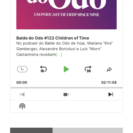
Balde do Odo #122 Children of Time
No podcast do Balde do Odo de hoje, Mariana “Kira”
Gamberger, Alexandre Bortuluci e Luiz “Morn”
Castanheira recebem
[...]
1
x
Skip
Play
Jump
Change
Share
Playback
This
Backward
Pause
Forward
00:00
Rate
02:11:58
Episode
Previous
Show
Next
Episode
Episodes
Episode
Show
List
Podcast
Information