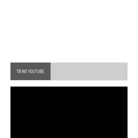
TB NO YOUTUBE
Tocador
de
vídeo