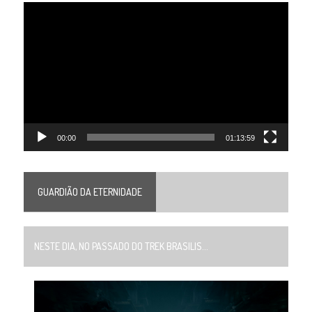
Tocador
de
vídeo
00:00
01:13:59
GUARDIÃO DA ETERNIDADE
NESTE DIA, NO PASSADO DO TREK BRASILIS...