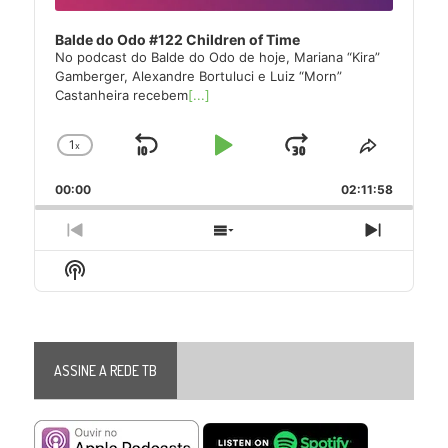
Balde do Odo #122 Children of Time
No podcast do Balde do Odo de hoje, Mariana “Kira”
Gamberger, Alexandre Bortuluci e Luiz “Morn”
Castanheira recebem
[...]
1
x
Skip
Play
Jump
Change
Share
Playback
This
Backward
Pause
Forward
00:00
Rate
02:11:58
Episode
Previous
Show
Next
Episode
Episodes
Episode
Show
List
Podcast
Information
ASSINE A REDE TB