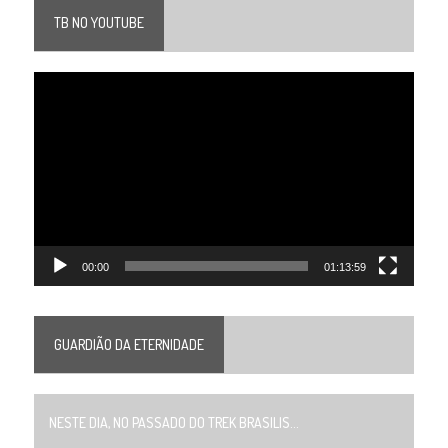
TB NO YOUTUBE
Tocador
de
vídeo
00:00
01:13:59
GUARDIÃO DA ETERNIDADE
NESTE DIA, NO PASSADO DO TREK BRASILIS...