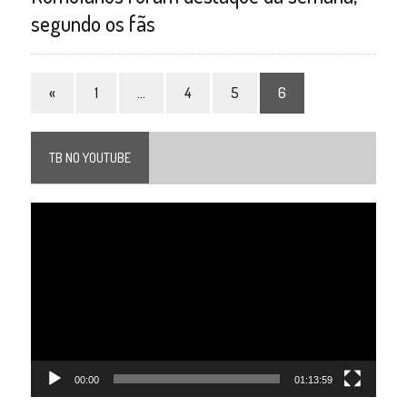
segundo os fãs
«
1
…
4
5
6
TB NO YOUTUBE
Tocador
de
vídeo
00:00
01:13:59