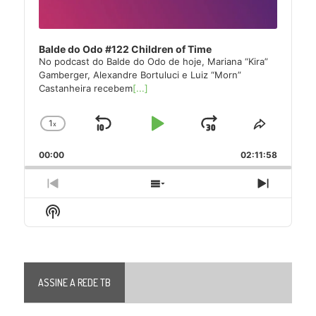
Balde do Odo #122 Children of Time
No podcast do Balde do Odo de hoje, Mariana “Kira”
Gamberger, Alexandre Bortuluci e Luiz “Morn”
Castanheira recebem
[...]
1
x
Skip
Play
Jump
Change
Share
Playback
This
Backward
Pause
Forward
00:00
Rate
02:11:58
Episode
Previous
Show
Next
Episode
Episodes
Episode
Show
List
Podcast
Information
ASSINE A REDE TB