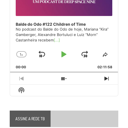
Balde do Odo #122 Children of Time
No podcast do Balde do Odo de hoje, Mariana “Kira”
Gamberger, Alexandre Bortuluci e Luiz “Morn”
Castanheira recebem
[...]
1
x
Skip
Play
Jump
Change
Share
Playback
This
Backward
Pause
Forward
00:00
Rate
02:11:58
Episode
Previous
Show
Next
Episode
Episodes
Episode
Show
List
Podcast
Information
ASSINE A REDE TB