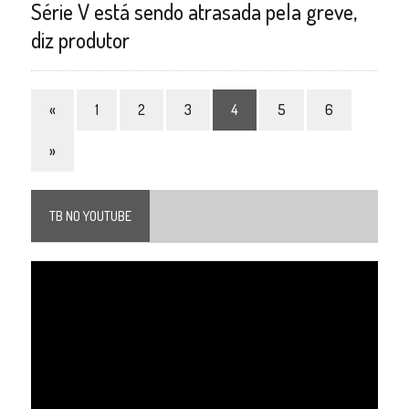
Série V está sendo atrasada pela greve,
diz produtor
«
1
2
3
4
5
6
»
TB NO YOUTUBE
Tocador
de
vídeo