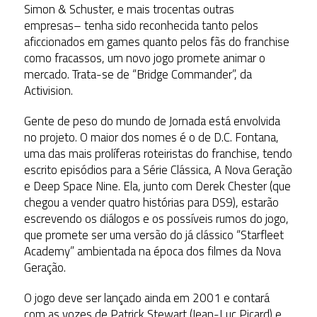
Simon & Schuster, e mais trocentas outras
empresas– tenha sido reconhecida tanto pelos
aficcionados em games quanto pelos fãs do franchise
como fracassos, um novo jogo promete animar o
mercado. Trata-se de “Bridge Commander”, da
Activision.
Gente de peso do mundo de Jornada está envolvida
no projeto. O maior dos nomes é o de D.C. Fontana,
uma das mais prolíferas roteiristas do franchise, tendo
escrito episódios para a Série Clássica, A Nova Geração
e Deep Space Nine. Ela, junto com Derek Chester (que
chegou a vender quatro histórias para DS9), estarão
escrevendo os diálogos e os possíveis rumos do jogo,
que promete ser uma versão do já clássico “Starfleet
Academy” ambientada na época dos filmes da Nova
Geração.
O jogo deve ser lançado ainda em 2001 e contará
com as vozes de Patrick Stewart (Jean-Luc Picard) e