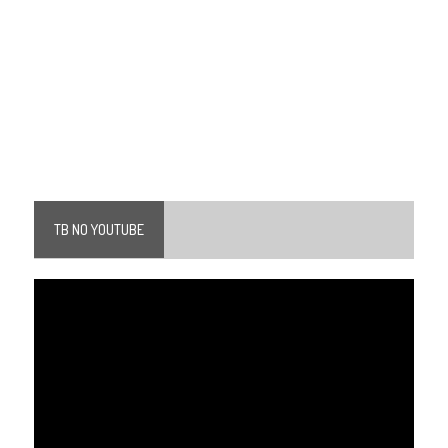
TB NO YOUTUBE
Tocador
de
vídeo