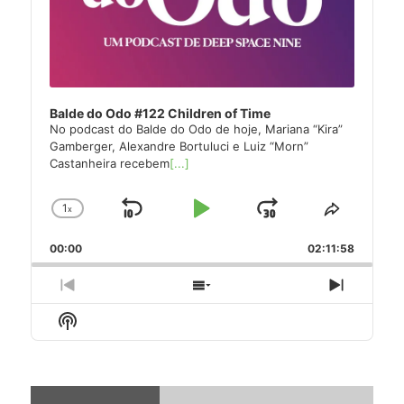
Balde do Odo #122 Children of Time
No podcast do Balde do Odo de hoje, Mariana “Kira”
Gamberger, Alexandre Bortuluci e Luiz “Morn”
Castanheira recebem
[...]
1
x
Skip
Play
Jump
Change
Share
Playback
This
Backward
Pause
Forward
00:00
Rate
02:11:58
Episode
Previous
Show
Next
Episode
Episodes
Episode
Show
List
Podcast
Information