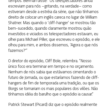
tempos. Berman disse: “Os telespectadores ainda
escreviam para nós –gritando, na verdade– como
estiveram desde a estréia da série, que não tínhamos
direito de colocar um inglês careca no lugar de William
Shatner. Mas quando o ‘cliff-hanger’ se mostrou tão
bem-sucedido, quando claramente mostrou quão
investidos e viciados os telespectadores estavam, eu
olhei para Michael Piller, que escreveu o episódio, e ele
olhou para mim, e ambos dissemos, ‘Agora o que nós
fazemos?'”
O diretor do episódio, Cliff Bole, relembra. “Nosso
único foco era terminar em tempo e no orçamento.
Nenhum de nós sabia que estávamos cimentando o
futuro de Jornada, ou que estaríamos fazendo de cliff-
hangers de fim de temporada uma tradição, ou que os
Borgs se tornariam os mais populares dos vilões. Não
tínhamos idéia do barulho que o episódio ia causar.”
Patrick Stewart (Picard) diz que o episódio realmente