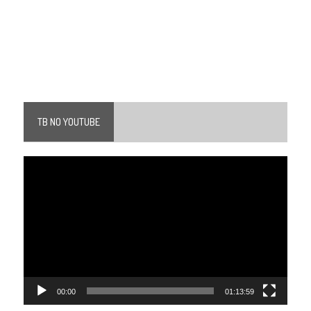
TB NO YOUTUBE
Tocador
de
vídeo
00:00
01:13:59