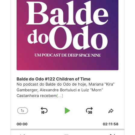
Balde do Odo #122 Children of Time
No podcast do Balde do Odo de hoje, Mariana “Kira”
Gamberger, Alexandre Bortuluci e Luiz “Morn”
Castanheira recebem
[...]
1
x
Skip
Play
Jump
Change
Share
Playback
This
Backward
Pause
Forward
00:00
Rate
02:11:58
Episode