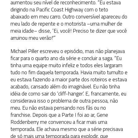
aumentou seu nível de reconhecimento. “Eu estava
dirigindo na Pacific Coast Highway com o teto
abaixado em meu carro. Outro conversível apareceu do
meu lado de repente e o motorista –uma mulher de
meia idade– disse, ‘Ei, você! Preciso te dizer que você
arruinou meu verão!'”
Michael Piller escreveu o episódio, mas não planejava
ficar para o quarto ano da série e concluir a saga. “Eu
tinha uma equipe muito infeliz e todos eles largaram
tudo no fim daquela temporada. Havia muito tumulto e
eu estava fazendo a maior parte dos roteiros e estava
acabado, cansado além do imaginável. Eu não tinha
idéia de como sair do ‘cliff-hanger’. E, francamente, eu
considerava isso o problema de outra pessoa, não
meu. Eu não estava pensando nos fãs ou no
franchise. Depois que a Parte I foi ao ar, Gene
Roddenberry me convenceu a ficar mais uma
temporada. Ele achava mesmo que a série precisava
de só mais uma temporada para explodir, que