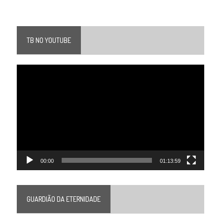
TB NO YOUTUBE
Tocador
de
vídeo
00:00
01:13:59
GUARDIÃO DA ETERNIDADE