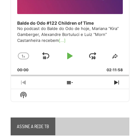
Balde do Odo #122 Children of Time
No podcast do Balde do Odo de hoje, Mariana “Kira”
Gamberger, Alexandre Bortuluci e Luiz “Morn”
Castanheira recebem
[...]
1
x
Skip
Play
Jump
Change
Share
Playback
This
Backward
Pause
Forward
00:00
Rate
02:11:58
Episode
Previous
Show
Next
Episode
Episodes
Episode
Show
List
Podcast
Information
ASSINE A REDE TB