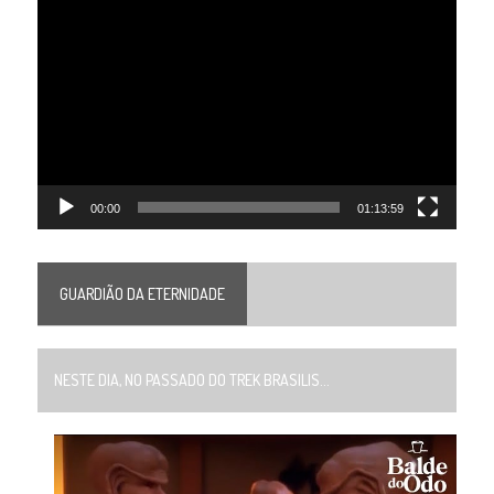
Tocador
de
vídeo
00:00
01:13:59
GUARDIÃO DA ETERNIDADE
NESTE DIA, NO PASSADO DO TREK BRASILIS...