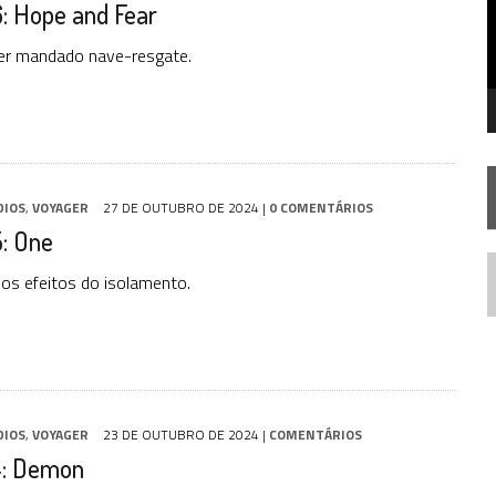
: Hope and Fear
STAR TREK
SOBRE DIFERENTES PONTOS DE VISTA
SILIS
JÁ DISPONÍVEL EM PRÉ-VENDA!
ter mandado nave-resgate.
IE DOCUMENTAL DE
STAR TREK
, CHEGA EM 8 DE SETEMBRO
DIOS
,
VOYAGER
27 DE OUTUBRO DE 2024
|
0 COMENTÁRIOS
: One
os efeitos do isolamento.
N
DIOS
,
VOYAGER
23 DE OUTUBRO DE 2024
|
COMENTÁRIOS
4: Demon