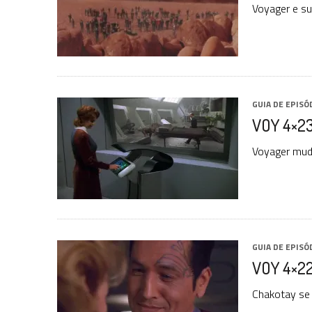
Voyager e su
GUIA DE EPISÓ
VOY 4×23:
Voyager muda
GUIA DE EPISÓ
VOY 4×22
Chakotay se 