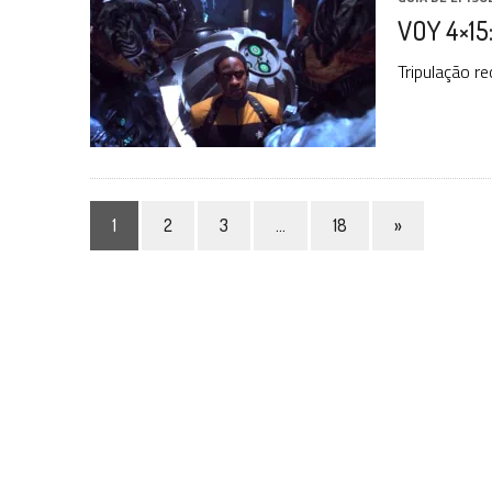
VOY 4×15
Tripulação re
1
2
3
…
18
»