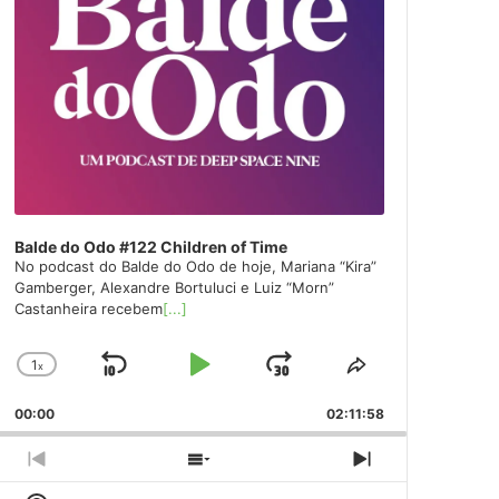
Balde do Odo #122 Children of Time
No podcast do Balde do Odo de hoje, Mariana “Kira”
Gamberger, Alexandre Bortuluci e Luiz “Morn”
Castanheira recebem
[...]
1
x
Skip
Play
Jump
Change
Share
Playback
This
Backward
Pause
Forward
00:00
Rate
02:11:58
Episode
Previous
Show
Next
Episode
Episodes
Episode