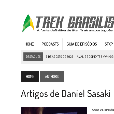
HOME
PODCASTS
GUIA DE EPISÓDIOS
STXP
DESTAQUES
6 DE AGOSTO DE 2026
|
AVALIE E COMENTE SNW 4×03
5 DE AGOSTO DE 2026
|
BALDE DO ODO #122 CHILDREN OF TIME
4 DE AGOSTO DE 2026
|
REVISITANDO “HIDE AND Q” (TNG 1×09)
HOME
AUTHORS
3 DE AGOSTO DE 2026
|
VEJA FOTOS DO TERCEIRO EPISÓDIO DA 4ª 
Artigos de Daniel Sasaki
3 DE AGOSTO DE 2026
|
PARAMOUNT E CBS DERRUBAM NOVO VÍDEO DO
2 DE AGOSTO DE 2026
|
TB AO VIVO | STAR TREK: STRANGE NEW WORLDS
1 DE AGOSTO DE 2026
|
ELENCO DE STRANGE NEW WORLDS ENCARA O 
GUIA DE EPISÓ