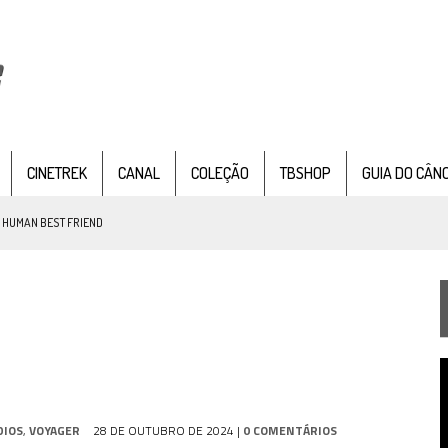
CINETREK
CANAL
COLEÇÃO
TBSHOP
GUIA DO CÂN
: HUMAN BEST FRIEND
TEMPORADA DE STRANGE NEW WORDS
 FILME DE FÃS AXANAR HORAS APÓS ESTREIA
T
 – “THE GRIFFIN INCIDENT” (4×02)
d
v
FIM DE UMA ERA NA SDCC
DIOS
,
VOYAGER
28 DE OUTUBRO DE 2024
|
0 COMENTÁRIOS