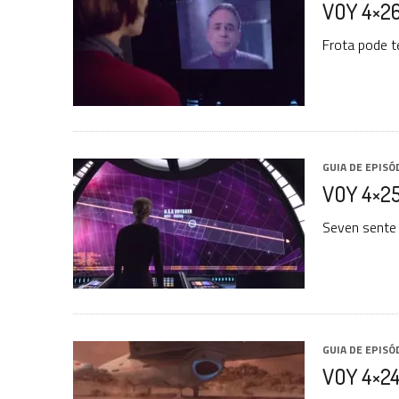
VOY 4×26
31 DE JULHO DE 2026
|
GRANDES JORNADAS | QUATRO EPISÓDIOS DE
31 DE JULHO DE 2026
|
BOX DELUXE DO ANO 5 DA
COLEÇÃO TREK BRA
Frota pode 
6 DE AGOSTO DE 2026
|
NOVA TEMPORADA DE
THE CENTER SEAT
, SÉR
GUIA DE EPISÓ
VOY 4×25
Seven sente 
GUIA DE EPISÓ
VOY 4×2