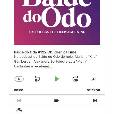
Balde do Odo #122 Children of Time
No podcast do Balde do Odo de hoje, Mariana “Kira”
Gamberger, Alexandre Bortuluci e Luiz “Morn”
Castanheira recebem
[...]
1
x
Skip
Play
Jump
Change
Share
Playback
This
Backward
Pause
Forward
00:00
Rate
02:11:58
Episode
Previous
Show
Next
Episode
Episodes
Episode
Show
List