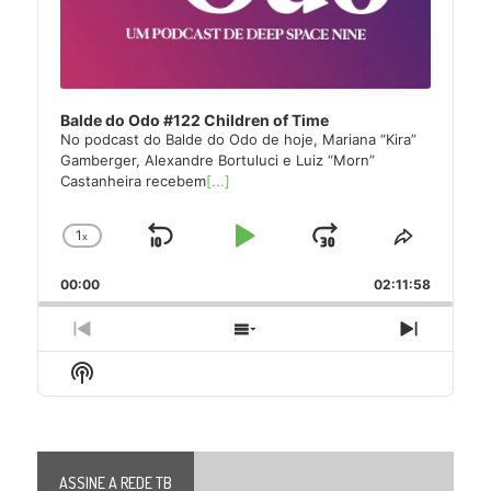
Balde do Odo #122 Children of Time
No podcast do Balde do Odo de hoje, Mariana “Kira”
Gamberger, Alexandre Bortuluci e Luiz “Morn”
Castanheira recebem
[...]
1
x
Skip
Play
Jump
Change
Share
Playback
This
Backward
Pause
Forward
00:00
Rate
02:11:58
Episode
Previous
Show
Next
Episode
Episodes
Episode
Show
List
Podcast
Information
ASSINE A REDE TB