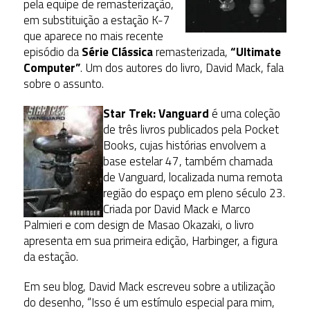
pela equipe de remasterização,
em substituição a estação K-7
que aparece no mais recente
episódio da
Série Clássica
remasterizada,
“Ultimate
Computer”
. Um dos autores do livro, David Mack, fala
sobre o assunto.
Star Trek: Vanguard
é uma coleção
de três livros publicados pela Pocket
Books, cujas histórias envolvem a
base estelar 47, também chamada
de Vanguard, localizada numa remota
região do espaço em pleno século 23.
Criada por
David Mack e Marco
Palmieri e com design de
Masao Okazaki, o livro
apresenta em sua primeira edição, Harbinger, a figura
da estação
.
Em seu blog, David Mack escreveu sobre a utilização
do desenho, “Isso é um estímulo especial para mim,