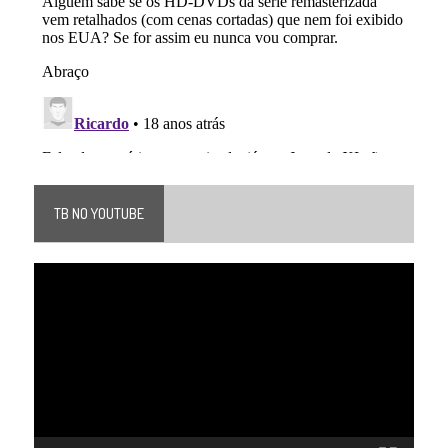
TB NO YOUTUBE
Tocador
de
vídeo