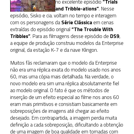
no excelente episódio
“Trials
and Tribble-ations”
. Nesse
episódio, Sisko e cia. voltam no tempo e interagem
com os personagens da
Série Clássica
em cenas
extraídas do episódio original
“The Trouble With
Tribbles”
. Para as filmagens desse episódio de
DS9
,
a equipe de produção construiu modelos da Enterprise
original, da estação K-7 e da nave Klingon.
Muitos fãs reclamaram que o modelo da Enterprise
não era uma réplica exata do modelo usado nos anos
60, mas uma cópia mais detalhada. Na verdade, o
novo modelo era sim uma réplica absolutamente fiel
ao modelo original. O fato é que os métodos de
inserção de um efeito especial ao filme nos anos 60
eram mais primitivos e consistiam basicamente em
sobreposições de imagens até chegar ao efeito
desejado. Em contrapartida, a imagem perdia muita
definição a cada sobreposição, dificultando a obtenção
de uma imagem de boa qualidade em tomadas com