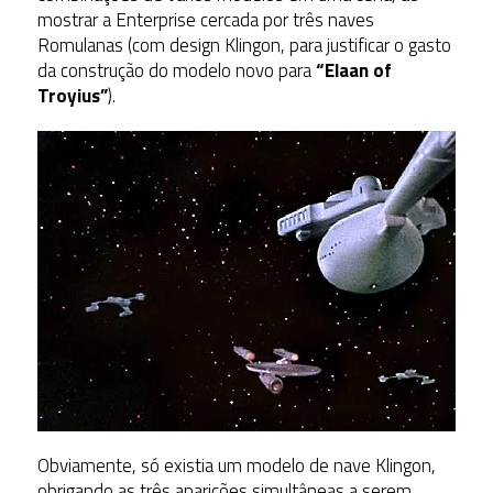
mostrar a Enterprise cercada por três naves
Romulanas (com design Klingon, para justificar o gasto
da construção do modelo novo para
“Elaan of
Troyius”
).
Obviamente, só existia um modelo de nave Klingon,
obrigando as três aparições simultâneas a serem