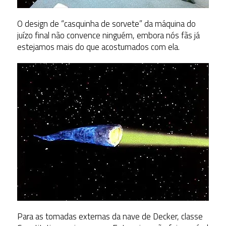
O design de “casquinha de sorvete” da máquina do
juízo final não convence ninguém, embora nós fãs já
estejamos mais do que acostumados com ela.
Para as tomadas externas da nave de Decker, classe