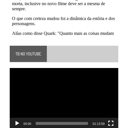
TB NO YOUTUBE
Tocador
de
vídeo
00:00
01:13:59