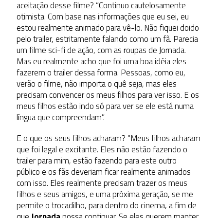
aceitação desse filme? “Continuo cautelosamente
otimista. Com base nas informações que eu sei, eu
estou realmente animado para vê-lo. Não fiquei doido
pelo trailer, estritamente falando como um fã. Parecia
um filme sci-fi de ação, com as roupas de Jornada.
Mas eu realmente acho que foi uma boa idéia eles
fazerem o trailer dessa forma. Pessoas, como eu,
verão o filme, não importa o quê seja, mas eles
precisam convencer os meus filhos para ver isso. E os
meus filhos estão indo só para ver se ele está numa
língua que compreendam”.
E o que os seus filhos acharam? “Meus filhos acharam
que foi legal e excitante. Eles não estão fazendo o
trailer para mim, estão fazendo para este outro
público e os fãs deveriam ficar realmente animados
com isso. Eles realmente precisam trazer os meus
filhos e seus amigos, e uma próxima geração, se me
permite o trocadilho, para dentro do cinema, a fim de
que
Jornada
possa continuar. Se eles querem manter,