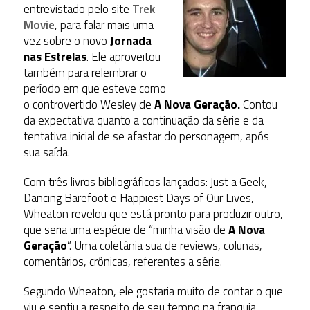
entrevistado pelo site
Trek
Movie
, para falar mais uma
vez sobre o novo
Jornada
nas Estrelas
. Ele aproveitou
também para relembrar o
período em que esteve como
o controvertido Wesley de
A Nova Geração.
Contou
da expectativa quanto a continuação da série e da
tentativa inicial de se afastar do personagem, após
sua saída.
Com três livros bibliográficos lançados: Just a Geek,
Dancing Barefoot e Happiest Days of Our Lives,
Wheaton revelou que está pronto para produzir outro,
que seria uma espécie de “minha visão de
A Nova
Geração
“. Uma coletânia sua de reviews, colunas,
comentários, crônicas, referentes a série.
Segundo Wheaton, ele gostaria muito de contar o que
viu e sentiu a respeito de seu tempo na franquia,