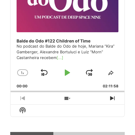
Balde do Odo #122 Children of Time
No podcast do Balde do Odo de hoje, Mariana “Kira”
Gamberger, Alexandre Bortuluci e Luiz “Morn”
Castanheira recebem
[...]
1
x
Skip
Play
Jump
Change
Share
Playback
This
Backward
Pause
Forward
00:00
Rate
02:11:58
Episode
Previous
Show
Next
Episode
Episodes
Episode
Show
List
Podcast
Information