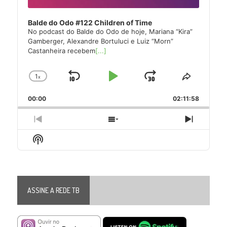
Balde do Odo #122 Children of Time
No podcast do Balde do Odo de hoje, Mariana “Kira”
Gamberger, Alexandre Bortuluci e Luiz “Morn”
Castanheira recebem
[...]
1
x
Skip
Play
Jump
Change
Share
Playback
This
Backward
Pause
Forward
00:00
Rate
02:11:58
Episode
Previous
Show
Next
Episode
Episodes
Episode
Show
List
Podcast
Information
ASSINE A REDE TB