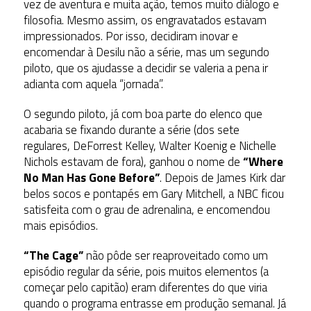
vez de aventura e muita ação, temos muito diálogo e
filosofia. Mesmo assim, os engravatados estavam
impressionados. Por isso, decidiram inovar e
encomendar à Desilu não a série, mas um segundo
piloto, que os ajudasse a decidir se valeria a pena ir
adianta com aquela “jornada”.
O segundo piloto, já com boa parte do elenco que
acabaria se fixando durante a série (dos sete
regulares, DeForrest Kelley, Walter Koenig e Nichelle
Nichols estavam de fora), ganhou o nome de
“Where
No Man Has Gone Before”
. Depois de James Kirk dar
belos socos e pontapés em Gary Mitchell, a NBC ficou
satisfeita com o grau de adrenalina, e encomendou
mais episódios.
“The Cage”
não pôde ser reaproveitado como um
episódio regular da série, pois muitos elementos (a
começar pelo capitão) eram diferentes do que viria
quando o programa entrasse em produção semanal. Já