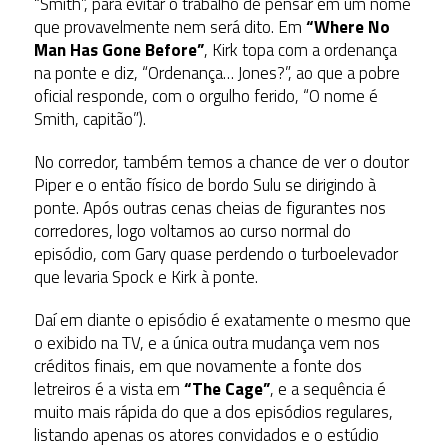
“Smith”, para evitar o trabalho de pensar em um nome
que provavelmente nem será dito. Em
“Where No
Man Has Gone Before”
, Kirk topa com a ordenança
na ponte e diz, “Ordenança… Jones?”, ao que a pobre
oficial responde, com o orgulho ferido, “O nome é
Smith, capitão”).
No corredor, também temos a chance de ver o doutor
Piper e o então físico de bordo Sulu se dirigindo à
ponte. Após outras cenas cheias de figurantes nos
corredores, logo voltamos ao curso normal do
episódio, com Gary quase perdendo o turboelevador
que levaria Spock e Kirk à ponte.
Daí em diante o episódio é exatamente o mesmo que
o exibido na TV, e a única outra mudança vem nos
créditos finais, em que novamente a fonte dos
letreiros é a vista em
“The Cage”
, e a sequência é
muito mais rápida do que a dos episódios regulares,
listando apenas os atores convidados e o estúdio