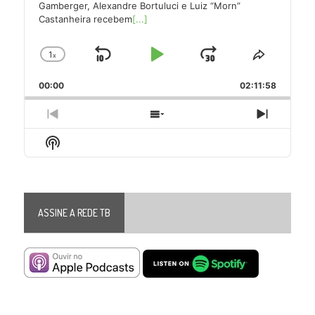
Gamberger, Alexandre Bortuluci e Luiz “Morn”
Castanheira recebem
[...]
1
x
Skip
Play
Jump
Change
Share
Playback
This
Backward
Pause
Forward
00:00
Rate
02:11:58
Episode
Previous
Show
Next
Episode
Episodes
Episode
Show
List
Podcast
Information
ASSINE A REDE TB