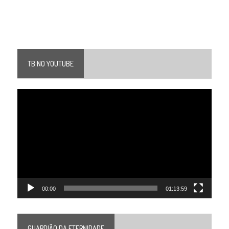
TB NO YOUTUBE
Tocador
de
vídeo
00:00
01:13:59
GUARDIÃO DA ETERNIDADE