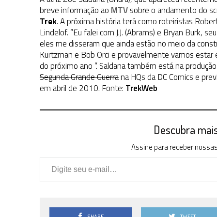
2 DE AGOSTO DE 2026
|
TB AO VIVO | STAR TREK: STRANGE NEW WORLDS
breve informação ao
MTV
sobre o andamento do scr
Trek
1 DE AGOSTO DE 2026
. A próxima história terá como roteiristas Rob
|
ELENCO DE STRANGE NEW WORLDS ENCARA O 
Lindelof. “Eu falei com J.J. (Abrams) e Bryan Burk, s
8 DE AGOSTO DE 2026
|
NOVO VOLUME DA
COLEÇÃO TB
ABORDA QUAR
eles me disseram que ainda estão no meio da constr
Kurtzman e Bob Orci e provavelmente vamos estar 
do próximo ano “. Saldana também está na produçã
Segunda Grande Guerra
na HQs da DC Comics e previ
em abril de 2010. Fonte:
TrekWeb
Descubra mais 
Assine para receber nossas 
Digite seu e-mail…
SHARE
TWEET