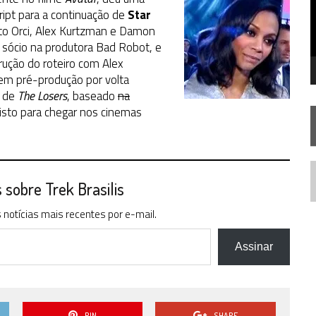
 – “THE GRIFFIN INCIDENT” (4×02)
ipt para a continuação de
Star
erto Orci, Alex Kurtzman e Damon
FIM DE UMA ERA NA SDCC
eu sócio na produtora Bad Robot, e
TA TEMPORADA DE
A NOVA GERAÇÃO
ução do roteiro com Alex
em pré-produção por volta
o de
The Losers
, baseado
na
sto para chegar nos cinemas
N
sobre Trek Brasilis
notícias mais recentes por e-mail.
Assinar
PIN
SHARE