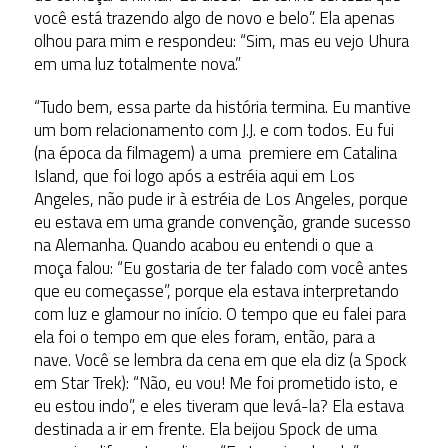
você está trazendo algo de novo e belo”. Ela apenas
olhou para mim e respondeu: “Sim, mas eu vejo Uhura
em uma luz totalmente nova.”
“Tudo bem, essa parte da história termina. Eu mantive
um bom relacionamento com J.J. e com todos. Eu fui
(na época da filmagem) a uma premiere em Catalina
Island, que foi logo após a estréia aqui em Los
Angeles, não pude ir à estréia de Los Angeles, porque
eu estava em uma grande convenção, grande sucesso
na Alemanha. Quando acabou eu entendi o que a
moça falou: “Eu gostaria de ter falado com você antes
que eu começasse”, porque ela estava interpretando
com luz e glamour no início. O tempo que eu falei para
ela foi o tempo em que eles foram, então, para a
nave. Você se lembra da cena em que ela diz (a Spock
em Star Trek): “Não, eu vou! Me foi prometido isto, e
eu estou indo”, e eles tiveram que levá-la? Ela estava
destinada a ir em frente. Ela beijou Spock de uma