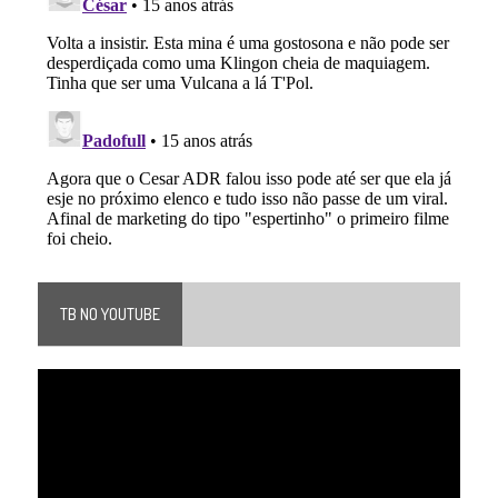
TB NO YOUTUBE
Tocador
de
vídeo