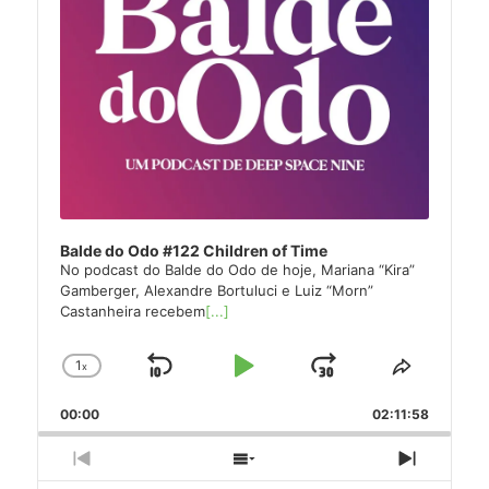
Balde do Odo #122 Children of Time
No podcast do Balde do Odo de hoje, Mariana “Kira”
Gamberger, Alexandre Bortuluci e Luiz “Morn”
Castanheira recebem
[...]
1
x
Skip
Play
Jump
Change
Share
Playback
This
Backward
Pause
Forward
00:00
Rate
02:11:58
Episode
Previous
Show
Next