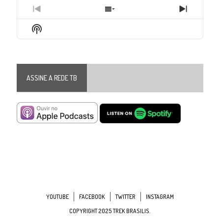
Previous
Show
Next
Episode
Episodes
Episode
Show
List
Podcast
Information
ASSINE A REDE TB
YOUTUBE
FACEBOOK
TWITTER
INSTAGRAM
COPYRIGHT 2025 TREK BRASILIS.