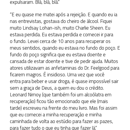
expulsaram. Blá, blá, blá.”
“E eu quase me matei após a rejeição. E quando eu ia
nas entrevistas, gostava do cheiro de álcool. Fiquei
muito Lindsay Lohan-ish, muito Charlie Sheen. Eu
estava perdida. Eu estava perdida e comecei ir para
o fundo. Levei cerca de 10 anos para recuperar os
meus sentidos, quando eu estava no fundo do poço. E
fundo do poço significa que eu estava doente e
cansada de estar doente e tive de pedir ajuda. Muitos
atores utilizavam as anfetaminas do Dr. Feelgood para
ficarem magros. É insidioso. Uma vez que você
entra para beber e usar droga, é quase impossível sair
sem a graça de Deus, a quem eu dou o crédito.
Leonard Nimoy (que também foi um alcoólatra em
recuperação) ficou tão emocionado que ele (mais
tarde) escreveu na frente do meu livro. Mas foi assim
que eu comecei a minha recuperação e minha
caminhada de volta ao estúdio para fazer as pazes,
para fazer tudo o que eu tinha que fazer lá.”