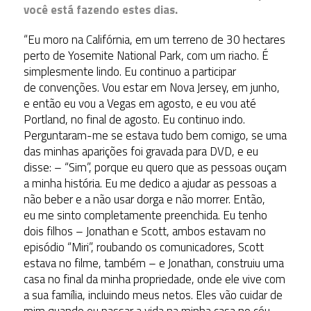
você está fazendo estes dias.
“Eu moro na Califórnia, em um terreno de 30 hectares
perto de Yosemite National Park, com um riacho. É
simplesmente lindo. Eu continuo a participar
de convenções. Vou estar em Nova Jersey, em junho,
e então eu vou a Vegas em agosto, e eu vou até
Portland, no final de agosto. Eu continuo indo.
Perguntaram-me se estava tudo bem comigo, se uma
das minhas aparições foi gravada para DVD, e eu
disse: – “Sim”, porque eu quero que as pessoas ouçam
a minha história. Eu me dedico a ajudar as pessoas a
não beber e a não usar dorga e não morrer. Então,
eu me sinto completamente preenchida. Eu tenho
dois filhos – Jonathan e Scott, ambos estavam no
episódio “Miri”, roubando os comunicadores, Scott
estava no filme, também – e Jonathan, construiu uma
casa no final da minha propriedade, onde ele vive com
a sua família, incluindo meus netos. Eles vão cuidar de
mim quando eu passar a vida na minha casa no céu.