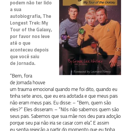
podem não ter lido
a sua
autobiografia, The
Longest Trek: My
Tour of the Galaxy,
por favor nos leve
até o que
aconteceu depois
que você saiu
de Jornada.
“Bem, fora
de Jornada houve
um trauma emocional quando me foi dito, quando eu
tinha sete anos, que eu era adotada e que meus pais
não eram meus pais. Eu disse: – “Bem, quem são
eles?” Eles disseram: – “Nós não sabemos quem são
seus pais. Sabemos que sua mãe nos deu para adoção
porque seu pai não iria se casar com ela”. E assim
eu sentia rejeição a partir do momento que eu tinha