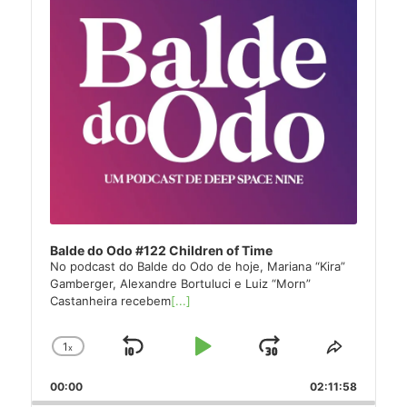
Balde do Odo #122 Children of Time
No podcast do Balde do Odo de hoje, Mariana “Kira”
Gamberger, Alexandre Bortuluci e Luiz “Morn”
Castanheira recebem
[...]
1
x
Skip
Play
Jump
Change
Share
Playback
This
Backward
Pause
Forward
00:00
Rate
02:11:58
Episode