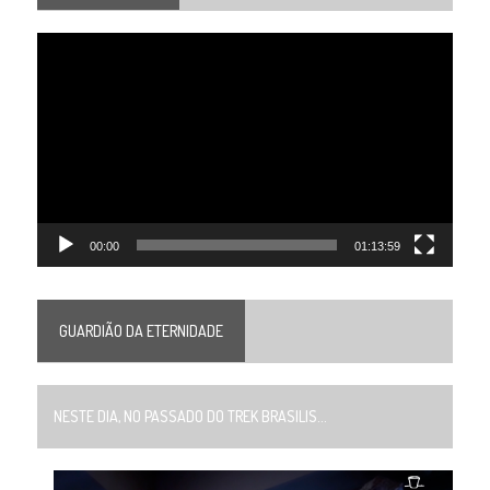
Tocador
de
vídeo
00:00
01:13:59
GUARDIÃO DA ETERNIDADE
NESTE DIA, NO PASSADO DO TREK BRASILIS...