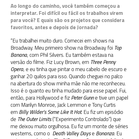
Ao longo do caminho, você também começou a
interpretar. Foi difícil ou fácil os trabalhos virem
para você? E quais são os projetos que considera
favoritos, antes e depois de Jornada?
“Eu trabalhei muito duro. Comecei em shows na
Broadway. Meu primeiro show na Broadway foi
Top
Banana
, com Phil Silvers. Eu também estava na
versão do filme. Fiz Lucy Brown, em
Three Penny
Opera
, e eu tinha que pintar o meu cabelo de escuro e
ganhar 20 quilos para isso. Quando cheguei no palco
na abertura do show minha mãe não me reconheceu.
Isso é o quanto eu tinha mudado para esse papel. Fui,
então, para Hollywood e fiz
Peter Gunn
e tive um papel
com Marilyn Monroe, Jack Lemmon e Tony Curtis
em
Billy Wilder’s Some Like It Hot
. Eu fiz um episódio
de
The Outer Limits
(“Experimento Controlado”) que
me deixou muito orgulhosa. Eu fiz um monte de séries
westerns, como o
Death Valley Days
e
Bonanza
. Eu