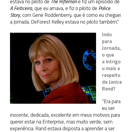
estava no piloto de
The Rifleman
e fiz um episódio de
A Feiticeira
, que eu amava, e fiz o piloto de
Police
Story
, com Gene Roddenberry, que é como eu cheguei
a Jornada. DeForest Kelley estava no piloto também.”
Indo
para
Jornada,
o que
a intrigo
u mais a
respeito
de Janice
Rand?
“Era para
eu ser
inocente, dedicada, excelente em meus motivos para
querer estar na Enterprise, mas muito verde, sem
experiência. Rand estava disposta a aprender a ser