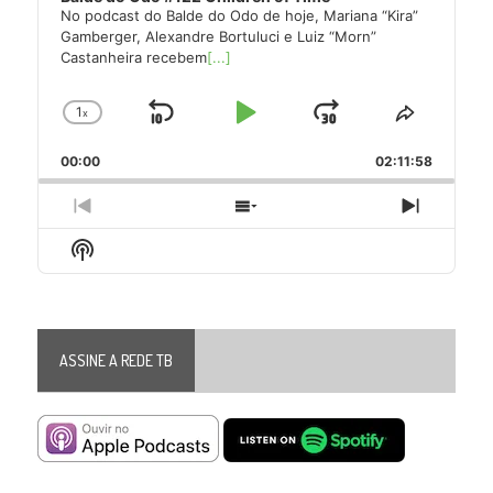
No podcast do Balde do Odo de hoje, Mariana “Kira”
Gamberger, Alexandre Bortuluci e Luiz “Morn”
Castanheira recebem
[...]
1
x
Skip
Play
Jump
Change
Share
Playback
This
Backward
Pause
Forward
00:00
Rate
02:11:58
Episode
Previous
Show
Next
Episode
Episodes
Episode
Show
List
Podcast
Information
ASSINE A REDE TB