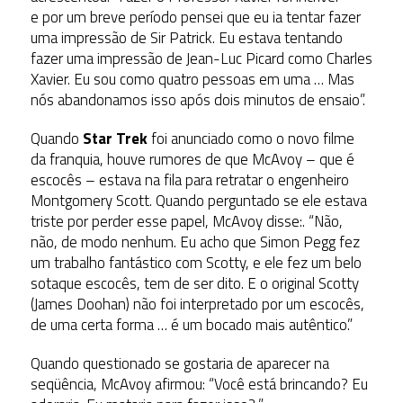
e por um breve período pensei que eu ia tentar fazer
uma impressão de Sir Patrick. Eu estava tentando
fazer uma impressão de Jean-Luc Picard como Charles
Xavier. Eu sou como quatro pessoas em uma … Mas
nós abandonamos isso após dois minutos de ensaio”.
Quando
Star Trek
foi anunciado como o novo filme
da franquia, houve rumores de que McAvoy – que é
escocês – estava na fila para retratar o engenheiro
Montgomery Scott. Quando perguntado se ele estava
triste por perder esse papel, McAvoy disse:. “Não,
não, de modo nenhum. Eu acho que Simon Pegg fez
um trabalho fantástico com Scotty, e ele fez um belo
sotaque escocês, tem de ser dito. E o original Scotty
(James Doohan) não foi interpretado por um escocês,
de uma certa forma … é um bocado mais autêntico.”
Quando questionado se gostaria de aparecer na
seqüência, McAvoy afirmou: “Você está brincando? Eu