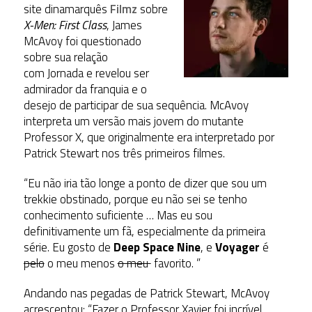
site dinamarquês
Filmz
sobre
X-Men: First Class
, James
McAvoy foi questionado
sobre sua relação
com Jornada e revelou ser
admirador da franquia e o
desejo de participar de sua sequência. McAvoy
interpreta um versão mais jovem do mutante
Professor X, que originalmente era interpretado por
Patrick Stewart nos três primeiros filmes.
“Eu não iria tão longe a ponto de dizer que sou um
trekkie obstinado, porque eu não sei se tenho
conhecimento suficiente … Mas eu sou
definitivamente um fã, especialmente da primeira
série. Eu gosto de
Deep Space Nine
, e
Voyager
é
pelo
o meu menos
o meu
favorito. ”
Andando nas pegadas de Patrick Stewart, McAvoy
acrescentou: “Fazer o Professor Xavier foi incrível