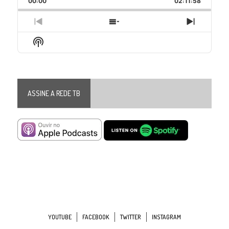
00:00
Rate
02:11:58
Episode
Previous
Show
Next
Episode
Episodes
Episode
Show
List
Podcast
Information
ASSINE A REDE TB
YOUTUBE
FACEBOOK
TWITTER
INSTAGRAM