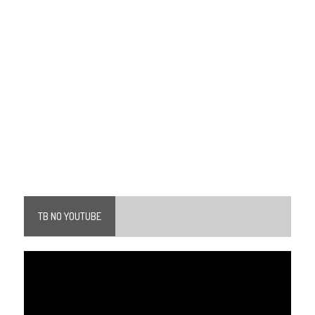
TB NO YOUTUBE
Tocador
de
vídeo