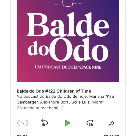
Balde do Odo #122 Children of Time
No podcast do Balde do Odo de hoje, Mariana “Kira”
Gamberger, Alexandre Bortuluci e Luiz “Morn”
Castanheira recebem
[...]
1
x
Skip
Play
Jump
Change
Share
Playback
This
Backward
Pause
Forward