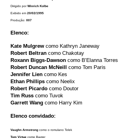
Dirigido por
Winrich Kolbe
Exibido em
20/02/1995
Produção:
007
Elenco:
Kate Mulgrew
como Kathryn Janeway
Robert Beltran
como Chakotay
Roxann Biggs-Dawson
como B’Elanna Torres
Robert Duncan McNeill
como Tom Paris
Jennifer Lien
como Kes
Ethan Phillips
como Neelix
Robert Picardo
como Doutor
Tim Russ
como Tuvok
Garrett Wang
como Harry Kim
Elenco convidado:
Vaughn Armstrong
como o romulano Telek
Tom Virtue
como Baxter