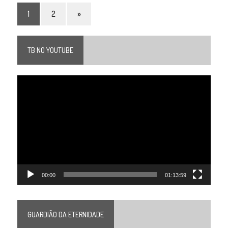
1
2
»
TB NO YOUTUBE
Tocador
de
vídeo
00:00
01:13:59
GUARDIÃO DA ETERNIDADE