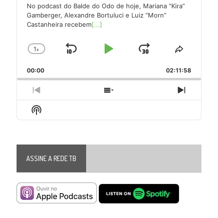
No podcast do Balde do Odo de hoje, Mariana “Kira”
Gamberger, Alexandre Bortuluci e Luiz “Morn”
Castanheira recebem
[...]
1
x
Skip
Play
Jump
Change
Share
Playback
This
Backward
Pause
Forward
00:00
Rate
02:11:58
Episode
Previous
Show
Next
Episode
Episodes
Episode
Show
List
Podcast
Information
ASSINE A REDE TB