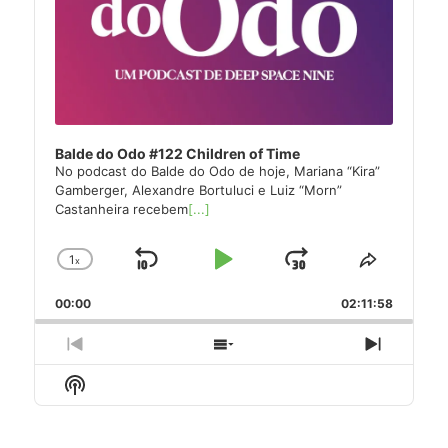
Balde do Odo #122 Children of Time
No podcast do Balde do Odo de hoje, Mariana “Kira”
Gamberger, Alexandre Bortuluci e Luiz “Morn”
Castanheira recebem
[...]
1
x
Skip
Play
Jump
Change
Share
Playback
This
Backward
Pause
Forward
00:00
Rate
02:11:58
Episode
Previous
Show
Next
Episode
Episodes
Episode
Show
List
Podcast
Information