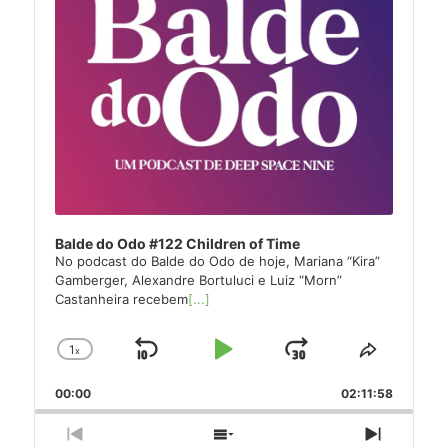
Balde do Odo #122 Children of Time
No podcast do Balde do Odo de hoje, Mariana “Kira”
Gamberger, Alexandre Bortuluci e Luiz “Morn”
Castanheira recebem
[...]
1
x
Skip
Play
Jump
Change
Share
Playback
This
Backward
Pause
Forward
00:00
Rate
02:11:58
Episode
Previous
Show
Next