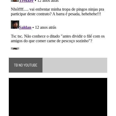
TB NO YOUTUBE
Tocador
de
vídeo