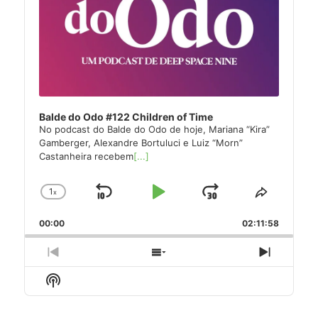
Balde do Odo #122 Children of Time
No podcast do Balde do Odo de hoje, Mariana “Kira”
Gamberger, Alexandre Bortuluci e Luiz “Morn”
Castanheira recebem
[...]
1
x
Skip
Play
Jump
Change
Share
Playback
This
Backward
Pause
Forward
00:00
Rate
02:11:58
Episode
Previous
Show
Next
Episode
Episodes
Episode
Show
List
Podcast
Information