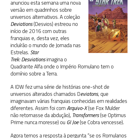
anunciou esta semana uma nova
versão em quadrinhos sobre
universos alternativos. A coleção
Deviations
(Desvios) estreou no
início de 2016 com outras
franquias e, desta vez, eles
incluírão o mundo de Jornada nas
Estrelas.
Star
Trek:
Desviations
imagina o
Quadrante Alfa onde o Império Romulano tem o
domínio sobre a Terra.
A IDW fez uma série de histórias one-shot de
universos alterados chamados D
eviatons
, que
imaginavam várias franquias conhecidas em realidades
diferentes. Assim foi com
Arquivo-X
(se Fox Mulder
não retornasse da abdução)
,
Transformers
(se Optimus
Prime nunca moresse) ou
GI Joe
(se Cobra vencesse)
.
Agora temos a resposta à pergunta “se os Romulanos