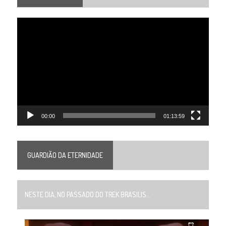
Tocador
de
vídeo
00:00
01:13:59
GUARDIÃO DA ETERNIDADE
NESTE DIA, NO PASSADO DO TREK BRASILIS...