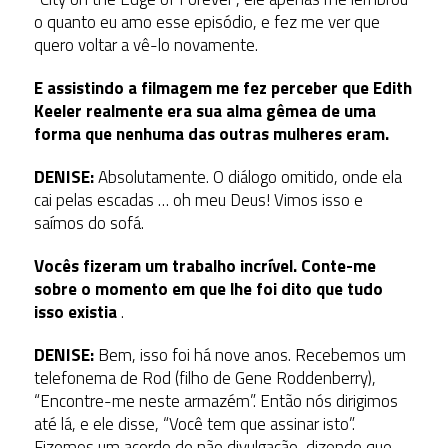
o quanto eu amo esse episódio, e fez me ver que
quero voltar a vê-lo novamente.
E assistindo a filmagem me fez perceber que Edith
Keeler realmente era sua alma gêmea de uma
forma que nenhuma das outras mulheres eram.
DENISE:
Absolutamente. O diálogo omitido, onde ela
cai pelas escadas … oh meu Deus! Vimos isso e
saímos do sofá.
Vocês fizeram um trabalho incrível. Conte-me
sobre o momento em que lhe foi dito que tudo
isso existia
.
DENISE:
Bem, isso foi há nove anos. Recebemos um
telefonema de Rod (filho de Gene Roddenberry),
“Encontre-me neste armazém”. Então nós dirigimos
até lá, e ele disse, “Você tem que assinar isto”.
Fizemos um acordo de não divulgação, dizendo que