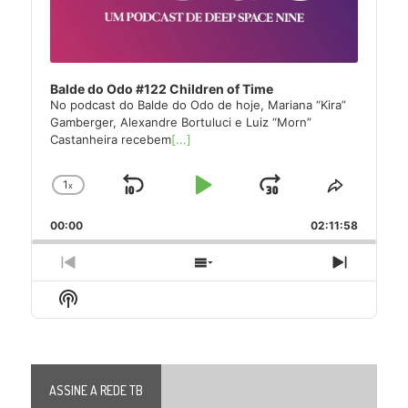
Balde do Odo #122 Children of Time
No podcast do Balde do Odo de hoje, Mariana “Kira”
Gamberger, Alexandre Bortuluci e Luiz “Morn”
Castanheira recebem
[...]
1
x
Skip
Play
Jump
Change
Share
Playback
This
Backward
Pause
Forward
00:00
Rate
02:11:58
Episode
Previous
Show
Next
Episode
Episodes
Episode
Show
List
Podcast
Information
ASSINE A REDE TB