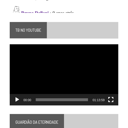
TB NO YOUTUBE
Tocador
de
vídeo
00:00
01:13:59
GUARDIÃO DA ETERNIDADE