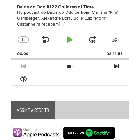
Balde do Odo #122 Children of Time
No podcast do Balde do Odo de hoje, Mariana “Kira”
Gamberger, Alexandre Bortuluci e Luiz “Morn”
Castanheira recebem
[...]
1
x
Skip
Play
Jump
Change
Share
Playback
This
Backward
Pause
Forward
00:00
Rate
02:11:58
Episode
Previous
Show
Next
Episode
Episodes
Episode
Show
List
Podcast
Information
ASSINE A REDE TB