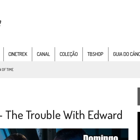
CINETREK
CANAL
COLEÇÃO
TBSHOP
GUIA DO CÂN
 OF TIME
TEMPORADA DE STRANGE NEW WORDS
 FILME DE FÃS AXANAR HORAS APÓS ESTREIA
 – The Trouble With Edward
 – “THE GRIFFIN INCIDENT” (4×02)
T
FIM DE UMA ERA NA SDCC
d
v
STAR TREK
SOBRE DIFERENTES PONTOS DE VISTA