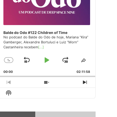
Balde do Odo #122 Children of Time
No podcast do Balde do Odo de hoje, Mariana “Kira”
Gamberger, Alexandre Bortuluci e Luiz “Morn”
Castanheira recebem
[...]
1
x
Skip
Play
Jump
Change
Share
Playback
This
Backward
Pause
Forward
00:00
Rate
02:11:58
Episode
Previous
Show
Next
Episode
Episodes
Episode
Show
List
Podcast
Information