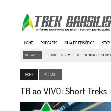
HOME
PODCASTS
GUIA DE EPISÓDIOS
STXP
DESTAQUES
5 DE AGOSTO DE 2026
|
BALDE DO ODO #122 CHILDREN
4 DE AGOSTO DE 2026
|
REVISITANDO “HIDE AND Q” (TNG 1×09)
3 DE AGOSTO DE 2026
|
VEJA FOTOS DO TERCEIRO EPISÓDIO DA 4ª 
HOME
PODCAST
3 DE AGOSTO DE 2026
|
PARAMOUNT E CBS DERRUBAM NOVO VÍDEO DO
TB ao VIVO: Short Treks
2 DE AGOSTO DE 2026
|
TB AO VIVO | STAR TREK: STRANGE NEW WORLDS
1 DE AGOSTO DE 2026
|
ELENCO DE STRANGE NEW WORLDS ENCARA O 
31 DE JULHO DE 2026
|
GRANDES JORNADAS | QUATRO EPISÓDIOS DE