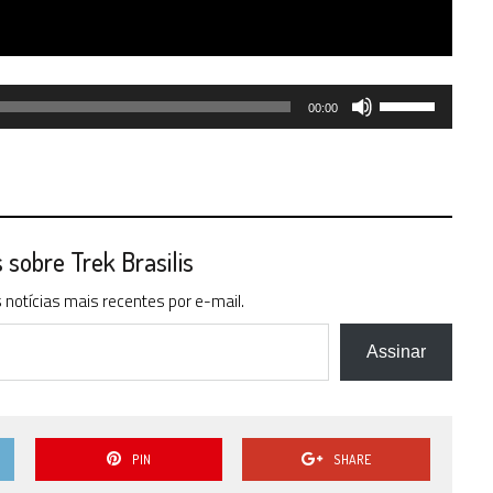
Use
00:00
as
setas
para
cima
ou
para
sobre Trek Brasilis
baixo
notícias mais recentes por e-mail.
para
aumentar
ou
Assinar
diminuir
o
volume.
PIN
SHARE