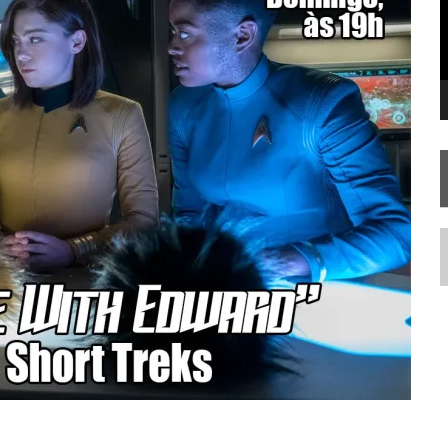
SILIS
JÁ DISPONÍVEL EM PRÉ-VENDA!
RIEND
N