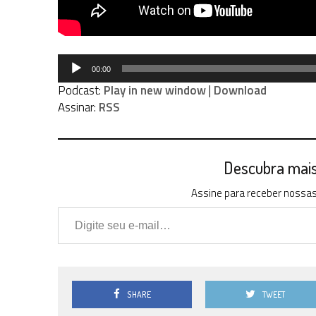
Tocador
00:00
de
Podcast:
Play in new window
|
Download
áudio
Assinar:
RSS
Descubra mais 
Assine para receber nossas 
Digite seu e-mail…
SHARE
TWEET