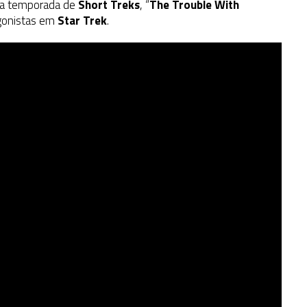
da temporada de
Short Treks
, “
The Trouble With
agonistas em
Star Trek
.