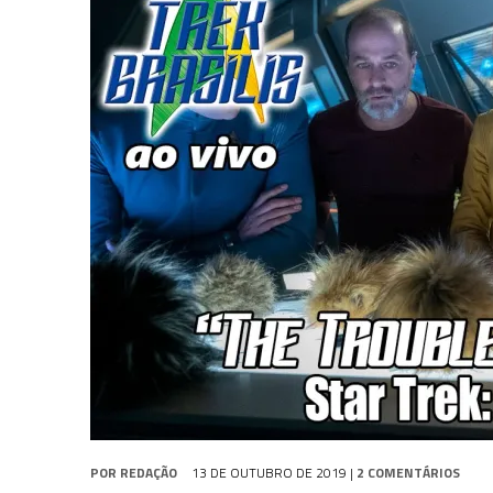
31 DE JULHO DE 2026
|
BOX DELUXE DO ANO 5 DA
COLEÇÃO TREK BRA
31 DE JULHO DE 2026
|
SNW 4×02: THE GRIFFIN INCIDENT
6 DE AGOSTO DE 2026
|
AVALIE E COMENTE SNW 4×03: HUMAN BEST F
POR
REDAÇÃO
13 DE OUTUBRO DE 2019
|
2 COMENTÁRIOS