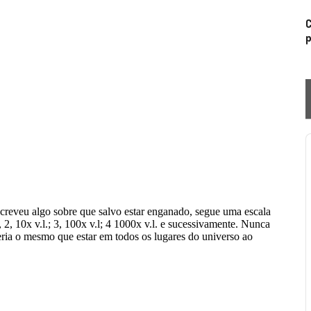
C
p
P