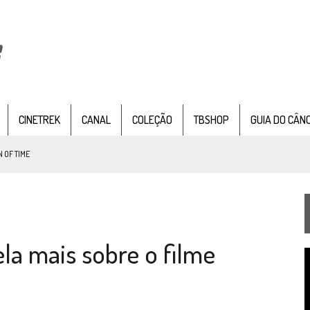
CINETREK
CANAL
COLEÇÃO
TBSHOP
GUIA DO CÂN
 OF TIME
TEMPORADA DE STRANGE NEW WORDS
 FILME DE FÃS AXANAR HORAS APÓS ESTREIA
a mais sobre o filme
 – “THE GRIFFIN INCIDENT” (4×02)
T
FIM DE UMA ERA NA SDCC
d
v
STAR TREK
SOBRE DIFERENTES PONTOS DE VISTA