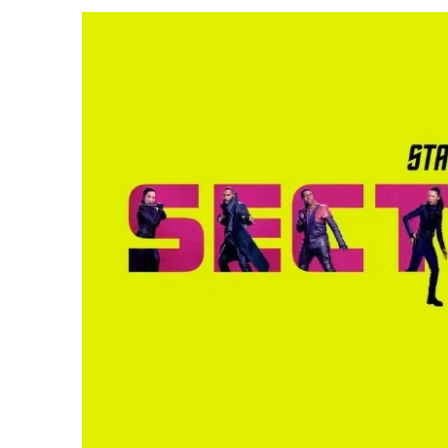
31 DE JULHO DE 2026
|
BOX DELUXE DO ANO 5 DA
COLEÇÃO TREK BRA
31 DE JULHO DE 2026
|
SNW 4×02: THE GRIFFIN INCIDENT
6 DE AGOSTO DE 2026
|
AVALIE E COMENTE SNW 4×03: HUMAN BEST F