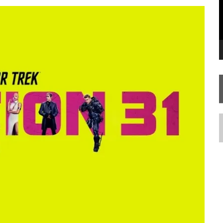
SILIS
JÁ DISPONÍVEL EM PRÉ-VENDA!
RIEND
N