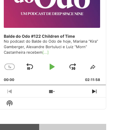
Balde do Odo #122 Children of Time
No podcast do Balde do Odo de hoje, Mariana “Kira”
Gamberger, Alexandre Bortuluci e Luiz “Morn”
Castanheira recebem
[...]
1
x
Skip
Play
Jump
Change
Share
Playback
This
Backward
Pause
Forward
00:00
Rate
02:11:58
Episode
Previous
Show
Next
Episode
Episodes
Episode
Show
List
Podcast
Information