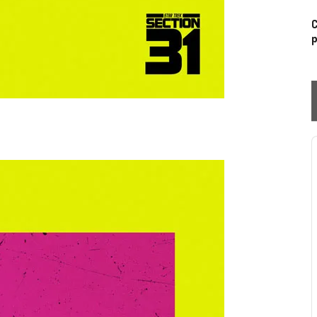
C
p
P