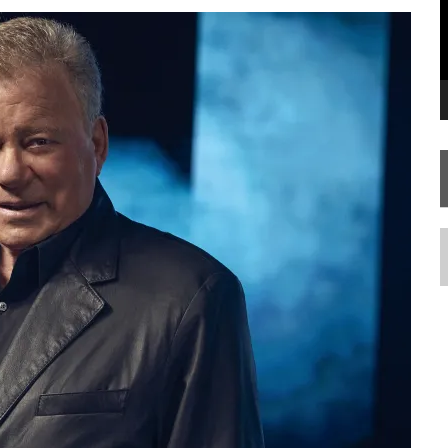
SILIS
JÁ DISPONÍVEL EM PRÉ-VENDA!
RIEND
N