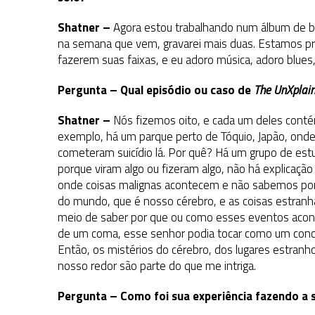
Shatner –
Agora estou trabalhando num álbum de blu
na semana que vem, gravarei mais duas. Estamos pro
fazerem suas faixas, e eu adoro música, adoro blue
Pergunta – Qual episódio ou caso de
The UnXplai
Shatner –
Nós fizemos oito, e cada um deles contém
exemplo, há um parque perto de Tóquio, Japão, ond
cometeram suicídio lá. Por quê? Há um grupo de es
porque viram algo ou fizeram algo, não há explicaçã
onde coisas malignas acontecem e não sabemos por q
do mundo, que é nosso cérebro, e as coisas estran
meio de saber por que ou como esses eventos acont
de um coma, esse senhor podia tocar como um conce
Então, os mistérios do cérebro, dos lugares estran
nosso redor são parte do que me intriga.
Pergunta – Como foi sua experiência fazendo a 