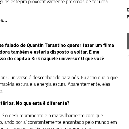
alguns estejam provocativamente próximos de ter uma
C
p
rek…
e falado de Quentin Tarantino querer fazer um filme
adora também e estaria disposto a voltar. E me
sso do capitão Kirk naquele universo? O que você
P
dor. O universo é desconhecido para nós. Eu acho que o que
 matéria escura e a energia escura. Aparentemente, elas
o.
térios. No que esta é diferente?
io é o deslumbramento e o maravilhamento com que
o, ando por aí constantemente encantado pelo mundo em
a nossa percepção. Vivo em deslumbramento e