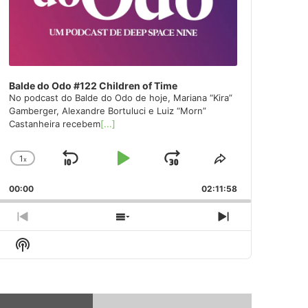
Balde do Odo #122 Children of Time
No podcast do Balde do Odo de hoje, Mariana “Kira”
Gamberger, Alexandre Bortuluci e Luiz “Morn”
Castanheira recebem
[...]
1
x
Skip
Play
Jump
Change
Share
Playback
This
Backward
Pause
Forward
00:00
Rate
02:11:58
Episode
Previous
Show
Next
Episode
Episodes
Episode
Show
List
Podcast
Information