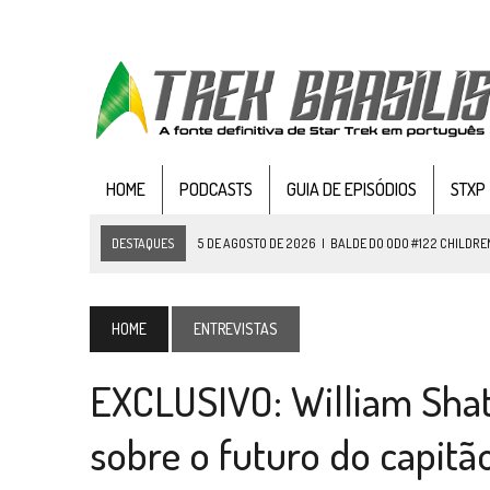
HOME
PODCASTS
GUIA DE EPISÓDIOS
STXP
DESTAQUES
5 DE AGOSTO DE 2026
|
BALDE DO ODO #122 CHILDREN
4 DE AGOSTO DE 2026
|
REVISITANDO “HIDE AND Q” (TNG 1×09)
3 DE AGOSTO DE 2026
|
VEJA FOTOS DO TERCEIRO EPISÓDIO DA 4ª 
HOME
ENTREVISTAS
3 DE AGOSTO DE 2026
|
PARAMOUNT E CBS DERRUBAM NOVO VÍDEO DO
EXCLUSIVO: William Shatn
2 DE AGOSTO DE 2026
|
TB AO VIVO | STAR TREK: STRANGE NEW WORLDS
1 DE AGOSTO DE 2026
|
ELENCO DE STRANGE NEW WORLDS ENCARA O 
sobre o futuro do capitã
31 DE JULHO DE 2026
|
GRANDES JORNADAS | QUATRO EPISÓDIOS DE