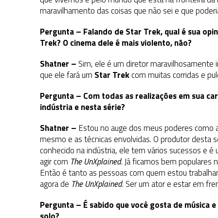
maravilhamento das coisas que não sei e que poderi
Pergunta – Falando de Star Trek, qual é sua opi
Trek? O cinema dele é mais violento, não?
Shatner –
Sim, ele é um diretor maravilhosamente 
que ele fará um
Star Trek
com muitas corridas e pu
Pergunta – Com todas as realizações em sua carr
indústria e nesta série?
Shatner –
Estou no auge dos meus poderes como ato
mesmo e as técnicas envolvidas. O produtor desta sé
conhecido na indústria, ele tem vários sucessos e é
agir com
The UnXplained
. Já ficamos bem populares n
Então é tanto as pessoas com quem estou trabalhan
agora de
The UnXplained
. Ser um ator e estar em fr
Pergunta – É sabido que você gosta de música e
solo?