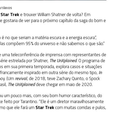
NTÁRIOS
e
Star Trek
e trouxer William Shatner de volta? Em
que gostaria de ver para o próximo capítulo da saga do bom e
o é no que seriam a matéria escura e a energia escura”,
elas compõem 95% do universo e não sabemos o que são.”
e de uma teleconferência de imprensa com representantes de
série estrelada por Shatner,
The UnXplained
. O programa de
ios em sua primeira temporada, explora casos e situações
 francamente inspirado em outra série do mesmo tipo,
In
moy. (Um
revival
, de 2018, teve Zachary Quinto, o Spock
asil,
The UnXplained
deve chegar em maio de 2020.
lou um pouco mais, com seu bom humor característico, do
 feito por Tarantino. “Ele é um diretor maravilhosamente
umo que ele fará um
Star Trek
com muitas corridas e pulos,