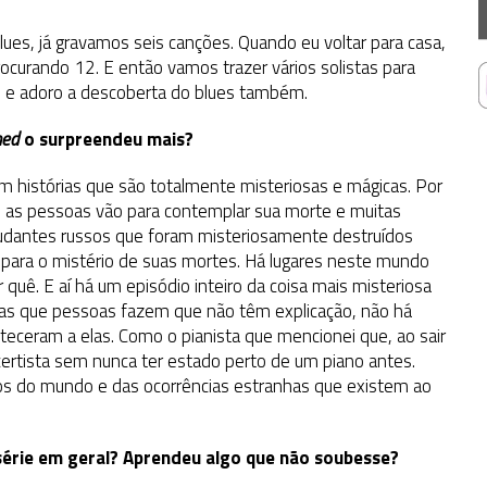
es, já gravamos seis canções. Quando eu voltar para casa,
curando 12. E então vamos trazer vários solistas para
s, e adoro a descoberta do blues também.
ned
o surpreendeu mais?
 histórias que são totalmente misteriosas e mágicas. Por
e as pessoas vão para contemplar sua morte e muitas
tudantes russos que foram misteriosamente destruídos
o para o mistério de suas mortes. Há lugares neste mundo
uê. E aí há um episódio inteiro da coisa mais misteriosa
has que pessoas fazem que não têm explicação, não há
eceram a elas. Como o pianista que mencionei que, ao sair
rtista sem nunca ter estado perto de um piano antes.
hos do mundo e das ocorrências estranhas que existem ao
série em geral? Aprendeu algo que não soubesse?