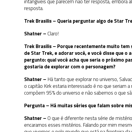
intangíveis que parecem não ter resposta, embora 
resposta.
Trek Brasilis – Queria perguntar algo de Star T
Shatner –
Claro!
Trek Brasilis – Porque recentemente muito tem s
de Star Trek, e adorar você, e você disse que o 
pergunto: qual você acha que seria o próximo pa
gostaria de explorar com o personagem?
Shatner –
Há tanto que explorar no universo, Salva
o capitão Kirk estaria interessado é no que seriam a
compõem 95% do universo e não sabemos o que sã
Pergunta – Há muitas séries que falam sobre mis
Shatner –
O que é diferente nesta série de mistér
encaramos esses mistérios. Falando por mim mesm
que vivemos e pelo mundo que está na fronteira d