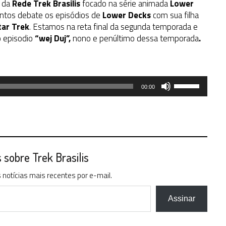
t da
Rede Trek Brasilis
focado na série animada
Lower
Santos debate os episódios de
Lower Decks
com sua filha
tar Trek
. Estamos na reta final da segunda temporada e
o episodio
“wej Duj”,
nono e penúltimo dessa temporada
.
Use
00:00
as
setas
para
cima
ou
para
sobre Trek Brasilis
baixo
notícias mais recentes por e-mail.
para
aumentar
ou
Assinar
diminuir
o