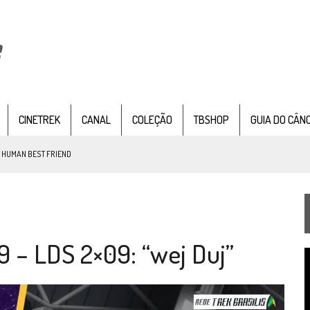
CINETREK
CANAL
COLEÇÃO
TBSHOP
GUIA DO CÂN
: HUMAN BEST FRIEND
TEMPORADA DE STRANGE NEW WORDS
 – LDS 2×09: “wej Duj”
 FILME DE FÃS AXANAR HORAS APÓS ESTREIA
T
 – “THE GRIFFIN INCIDENT” (4×02)
d
v
FIM DE UMA ERA NA SDCC