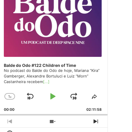
Balde do Odo #122 Children of Time
No podcast do Balde do Odo de hoje, Mariana “Kira”
Gamberger, Alexandre Bortuluci e Luiz “Morn”
Castanheira recebem
[...]
1
x
Skip
Play
Jump
Change
Share
Playback
This
Backward
Pause
Forward
00:00
Rate
02:11:58
Episode
Previous
Show
Next
Episode
Episodes
Episode