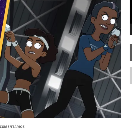
STAR TREK
SOBRE DIFERENTES PONTOS DE VISTA
SILIS
JÁ DISPONÍVEL EM PRÉ-VENDA!
IE DOCUMENTAL DE
STAR TREK
, CHEGA EM 8 DE SETEMBRO
N
 COMENTÁRIOS