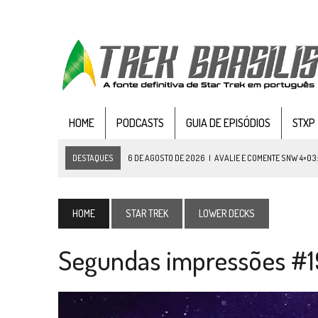
HOME
PODCASTS
GUIA DE EPISÓDIOS
STXP
DESTAQUES
6 DE AGOSTO DE 2026
|
AVALIE E COMENTE SNW 4×03
5 DE AGOSTO DE 2026
|
BALDE DO ODO #122 CHILDREN OF TIME
4 DE AGOSTO DE 2026
|
REVISITANDO “HIDE AND Q” (TNG 1×09)
HOME
STAR TREK
LOWER DECKS
3 DE AGOSTO DE 2026
|
VEJA FOTOS DO TERCEIRO EPISÓDIO DA 4ª 
Segundas impressões #19
3 DE AGOSTO DE 2026
|
PARAMOUNT E CBS DERRUBAM NOVO VÍDEO DO
2 DE AGOSTO DE 2026
|
TB AO VIVO | STAR TREK: STRANGE NEW WORLDS
1 DE AGOSTO DE 2026
|
ELENCO DE STRANGE NEW WORLDS ENCARA O 