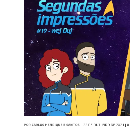
31 DE JULHO DE 2026
|
GRANDES JORNADAS | QUATRO EPISÓDIOS DE
31 DE JULHO DE 2026
|
BOX DELUXE DO ANO 5 DA
COLEÇÃO TREK BRA
6 DE AGOSTO DE 2026
|
NOVA TEMPORADA DE
THE CENTER SEAT
, SÉR
POR
CARLOS HENRIQUE B SANTOS
22 DE OUTUBRO DE 2021
|
0