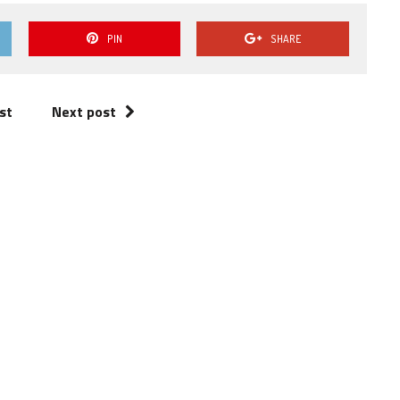
volume.
PIN
SHARE
st
Next post