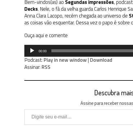
Bem-vindos(as) ao
Segundas impressões
, podcas
Decks
. Nele, o fã da velha guarda Carlos Henrique 
Anna Clara Lacopo, recém chegada ao universo de
S
as coisas vão esquentar. Dessa vez o papo é sobre 
Ouça aqui e comente
Tocador
00:00
de
Podcast:
Play in new window
|
Download
áudio
Assinar:
RSS
Descubra mais 
Assine para receber nossas 
Digite seu e-mail…