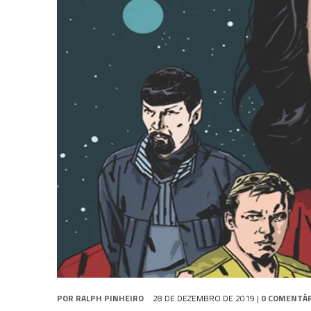
31 DE JULHO DE 2026
|
GRANDES JORNADAS | QUATRO EPISÓDIOS DE
31 DE JULHO DE 2026
|
BOX DELUXE DO ANO 5 DA
COLEÇÃO TREK BRA
6 DE AGOSTO DE 2026
|
NOVA TEMPORADA DE
THE CENTER SEAT
, SÉR
POR
RALPH PINHEIRO
28 DE DEZEMBRO DE 2019
|
0 COMENTÁ