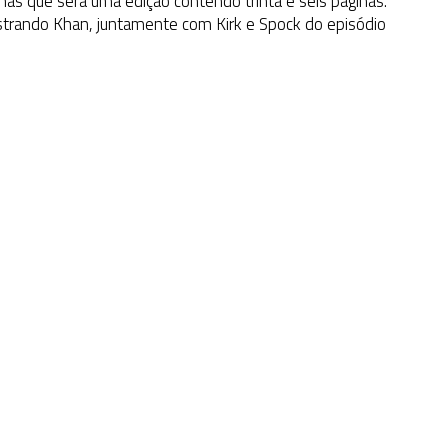
as que será uma edição contendo trinta e seis páginas.
trando Khan, juntamente com Kirk e Spock do episódio