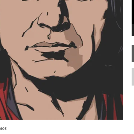
STAR TREK
SOBRE DIFERENTES PONTOS DE VISTA
SILIS
JÁ DISPONÍVEL EM PRÉ-VENDA!
IE DOCUMENTAL DE
STAR TREK
, CHEGA EM 8 DE SETEMBRO
N
RIOS