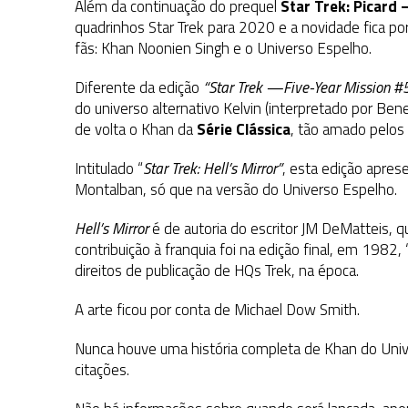
Além da continuação do prequel
Star Trek: Picard
quadrinhos Star Trek para 2020 e a novidade fica p
fãs: Khan Noonien Singh e o Universo Espelho.
Diferente da edição
“Star Trek —Five-Year Mission #
do universo alternativo Kelvin (interpretado por Ben
de volta o Khan da
Série Clássica
, tão amado pelos 
Intitulado “
Star Trek: Hell’s Mirror”
, esta edição apres
Montalban, só que na versão do Universo Espelho.
Hell’s Mirror
é de autoria do escritor JM DeMatteis, q
contribuição à franquia foi na edição final, em 1982
direitos de publicação de HQs Trek, na época.
A arte ficou por conta de Michael Dow Smith.
Nunca houve uma história completa de Khan do Uni
citações.