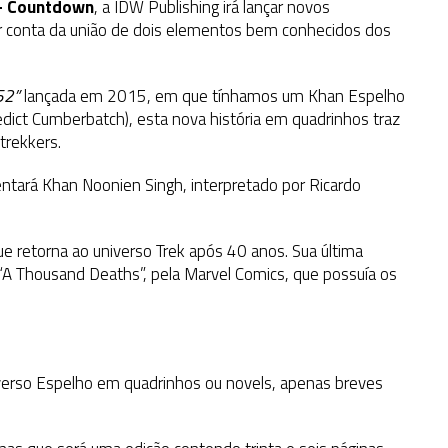
 – Countdown
, a IDW Publishing irá lançar novos
or conta da união de dois elementos bem conhecidos dos
52”
lançada em 2015, em que tínhamos um Khan Espelho
edict Cumberbatch), esta nova história em quadrinhos traz
trekkers.
entará Khan Noonien Singh, interpretado por Ricardo
ue retorna ao universo Trek após 40 anos. Sua última
, “A Thousand Deaths”, pela Marvel Comics, que possuía os
verso Espelho em quadrinhos ou novels, apenas breves