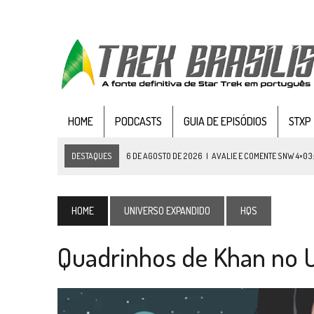
HOME
PODCASTS
GUIA DE EPISÓDIOS
STXP
DESTAQUES
6 DE AGOSTO DE 2026
|
AVALIE E COMENTE SNW 4×03
5 DE AGOSTO DE 2026
|
BALDE DO ODO #122 CHILDREN OF TIME
4 DE AGOSTO DE 2026
|
REVISITANDO “HIDE AND Q” (TNG 1×09)
HOME
UNIVERSO EXPANDIDO
HQS
3 DE AGOSTO DE 2026
|
VEJA FOTOS DO TERCEIRO EPISÓDIO DA 4ª 
Quadrinhos de Khan no 
3 DE AGOSTO DE 2026
|
PARAMOUNT E CBS DERRUBAM NOVO VÍDEO DO
2 DE AGOSTO DE 2026
|
TB AO VIVO | STAR TREK: STRANGE NEW WORLDS
1 DE AGOSTO DE 2026
|
ELENCO DE STRANGE NEW WORLDS ENCARA O 