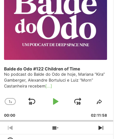
Balde do Odo #122 Children of Time
No podcast do Balde do Odo de hoje, Mariana “Kira”
Gamberger, Alexandre Bortuluci e Luiz “Morn”
Castanheira recebem
[...]
1
x
Skip
Play
Jump
Change
Share
Playback
This
Backward
Pause
Forward
00:00
Rate
02:11:58
Episode
Previous
Show
Next
Episode
Episodes
Episode