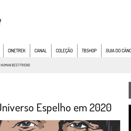
CINETREK
CANAL
COLEÇÃO
TBSHOP
GUIA DO CÂN
: HUMAN BEST FRIEND
TEMPORADA DE STRANGE NEW WORDS
Universo Espelho em 2020
 FILME DE FÃS AXANAR HORAS APÓS ESTREIA
T
 – “THE GRIFFIN INCIDENT” (4×02)
d
v
FIM DE UMA ERA NA SDCC