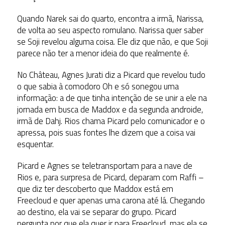
Quando Narek sai do quarto, encontra a irmã, Narissa,
de volta ao seu aspecto romulano. Narissa quer saber
se Soji revelou alguma coisa. Ele diz que não, e que Soji
parece não ter a menor ideia do que realmente é.
No Château, Agnes Jurati diz a Picard que revelou tudo
o que sabia à comodoro Oh e só sonegou uma
informação: a de que tinha intenção de se unir a ele na
jornada em busca de Maddox e da segunda androide,
irmã de Dahj. Rios chama Picard pelo comunicador e o
apressa, pois suas fontes lhe dizem que a coisa vai
esquentar.
Picard e Agnes se teletransportam para a nave de
Rios e, para surpresa de Picard, deparam com Raffi –
que diz ter descoberto que Maddox está em
Freecloud e quer apenas uma carona até lá. Chegando
ao destino, ela vai se separar do grupo. Picard
pergunta por que ela quer ir para Freecloud, mas ela se