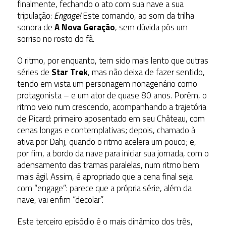
finalmente, fechando o ato com sua nave a sua
tripulação:
Engage!
Este comando, ao som da trilha
sonora de
A Nova Geração
, sem dúvida pôs um
sorriso no rosto do fã.
O ritmo, por enquanto, tem sido mais lento que outras
séries de
Star Trek
, mas não deixa de fazer sentido,
tendo em vista um personagem nonagenário como
protagonista – e um ator de quase 80 anos. Porém, o
ritmo veio num crescendo, acompanhando a trajetória
de Picard: primeiro aposentado em seu Château, com
cenas longas e contemplativas; depois, chamado à
ativa por Dahj, quando o ritmo acelera um pouco; e,
por fim, a bordo da nave para iniciar sua jornada, com o
adensamento das tramas paralelas, num ritmo bem
mais ágil. Assim, é apropriado que a cena final seja
com “engage”: parece que a própria série, além da
nave, vai enfim “decolar”.
Este terceiro episódio é o mais dinâmico dos três,