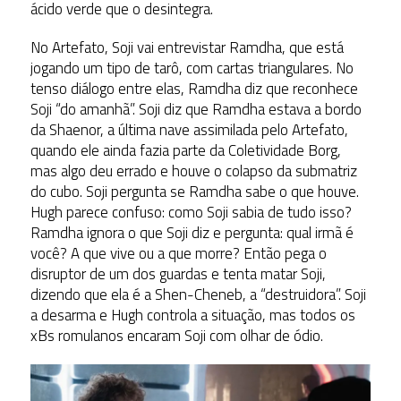
ácido verde que o desintegra.
No Artefato, Soji vai entrevistar Ramdha, que está
jogando um tipo de tarô, com cartas triangulares. No
tenso diálogo entre elas, Ramdha diz que reconhece
Soji “do amanhã”. Soji diz que Ramdha estava a bordo
da Shaenor, a última nave assimilada pelo Artefato,
quando ele ainda fazia parte da Coletividade Borg,
mas algo deu errado e houve o colapso da submatriz
do cubo. Soji pergunta se Ramdha sabe o que houve.
Hugh parece confuso: como Soji sabia de tudo isso?
Ramdha ignora o que Soji diz e pergunta: qual irmã é
você? A que vive ou a que morre? Então pega o
disruptor de um dos guardas e tenta matar Soji,
dizendo que ela é a Shen-Cheneb, a “destruidora”. Soji
a desarma e Hugh controla a situação, mas todos os
xBs romulanos encaram Soji com olhar de ódio.