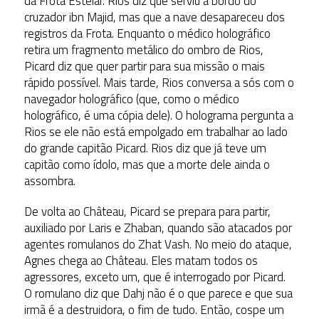
da Frota Estelar. Rios diz que serviu a bordo do
cruzador ibn Majid, mas que a nave desapareceu dos
registros da Frota. Enquanto o médico holográfico
retira um fragmento metálico do ombro de Rios,
Picard diz que quer partir para sua missão o mais
rápido possível. Mais tarde, Rios conversa a sós com o
navegador holográfico (que, como o médico
holográfico, é uma cópia dele). O holograma pergunta a
Rios se ele não está empolgado em trabalhar ao lado
do grande capitão Picard. Rios diz que já teve um
capitão como ídolo, mas que a morte dele ainda o
assombra.
De volta ao Château, Picard se prepara para partir,
auxiliado por Laris e Zhaban, quando são atacados por
agentes romulanos do Zhat Vash. No meio do ataque,
Agnes chega ao Château. Eles matam todos os
agressores, exceto um, que é interrogado por Picard.
O romulano diz que Dahj não é o que parece e que sua
irmã é a destruidora, o fim de tudo. Então, cospe um