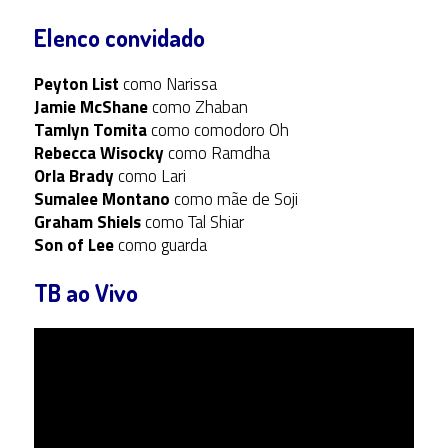
Elenco convidado
Peyton List
como Narissa
Jamie McShane
como Zhaban
Tamlyn Tomita
como comodoro Oh
Rebecca Wisocky
como Ramdha
Orla Brady
como Lari
Sumalee Montano
como mãe de Soji
Graham Shiels
como Tal Shiar
Son of Lee
como guarda
TB ao Vivo