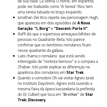
de sua nave: La Sirena. O nome, em espanhol,
pode ser traduzido como “A Sereia”. Rios tem
uma sereia tatuada no braço esquerdo.
Jonathan Del Arco repete seu personagem Hugh,
que apareceu em dois episódios de
A Nova
Geração
:
“I, Borg”
e
“Descent: Parte II”
.
Raffi diz que a supernova ameaçava bilhões de
pessoas no Quadrante Beta. Isto parece
confirmar que os territórios romulanos ficam
nesse quadrante da galáxia.
Laris chama o romulano que está sendo
interrogado de “nortista teimoso” e o compara a
Zhaban. Isto pode explicar as diferenças na
aparência dos romulanos em
Star Trek
.
Quando a comodoro Oh vai visitar Agnes Jurati
no Instituto Daystrom, Agnes está ouvindo a
mesma faixa da ópera kasseeliana (a preferida
do Dr. Culber) que toca em “
Brother
” de
Star
Trek: Discovery
.