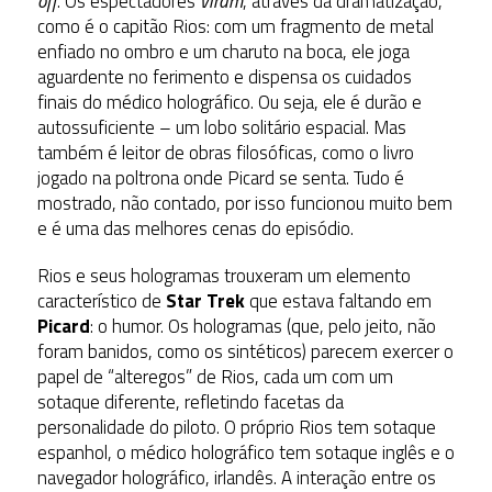
off
. Os espectadores
viram
, através da dramatização,
como é o capitão Rios: com um fragmento de metal
enfiado no ombro e um charuto na boca, ele joga
aguardente no ferimento e dispensa os cuidados
finais do médico holográfico. Ou seja, ele é durão e
autossuficiente – um lobo solitário espacial. Mas
também é leitor de obras filosóficas, como o livro
jogado na poltrona onde Picard se senta. Tudo é
mostrado, não contado, por isso funcionou muito bem
e é uma das melhores cenas do episódio.
Rios e seus hologramas trouxeram um elemento
característico de
Star Trek
que estava faltando em
Picard
: o humor. Os hologramas (que, pelo jeito, não
foram banidos, como os sintéticos) parecem exercer o
papel de “alteregos” de Rios, cada um com um
sotaque diferente, refletindo facetas da
personalidade do piloto. O próprio Rios tem sotaque
espanhol, o médico holográfico tem sotaque inglês e o
navegador holográfico, irlandês. A interação entre os