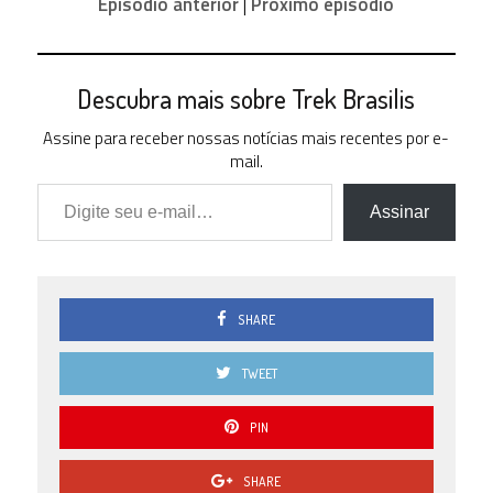
Episódio anterior
|
Próximo episódio
22 (
11.22 % )
2.5
32 (
Descubra mais sobre Trek Brasilis
16.33 % )
2.0
Assine para receber nossas notícias mais recentes por e-
1 ( 0.51 %
mail.
)
Digite seu e-mail…
1.5
Assinar
1 ( 0.51 %
)
1.0
2 ( 1.02 %
)
SHARE
0.5
2 ( 1.02 %
)
TWEET
0.0
5 ( 2.55 %
PIN
)
SHARE