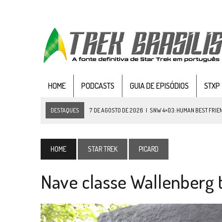
HOME
PODCASTS
GUIA DE EPISÓDIOS
STXP
DESTAQUES
7 DE AGOSTO DE 2026
|
SNW 4×03: HUMAN BEST FRIE
6 DE AGOSTO DE 2026
|
NOVA TEMPORADA DE
THE CENTER SEAT
, SÉR
5 DE AGOSTO DE 2026
|
BALDE DO ODO #122 CHILDREN OF TIME
HOME
STAR TREK
PICARD
4 DE AGOSTO DE 2026
|
REVISITANDO “HIDE AND Q” (TNG 1×09)
Nave classe Wallenberg 
3 DE AGOSTO DE 2026
|
VEJA FOTOS DO TERCEIRO EPISÓDIO DA 4ª 
3 DE AGOSTO DE 2026
|
PARAMOUNT E CBS DERRUBAM NOVO VÍDEO DO
2 DE AGOSTO DE 2026
|
TB AO VIVO | STAR TREK: STRANGE NEW WORLDS