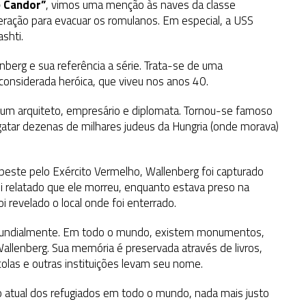
e Candor”
, vimos uma menção às naves da classe
eração para evacuar os romulanos. Em especial, a USS
shti.
erg e sua referência a série. Trata-se de uma
onsiderada heróica, que viveu nos anos 40.
 um arquiteto, empresário e diplomata. Tornou-se famoso
atar dezenas de milhares judeus da Hungria (onde morava)
este pelo Exército Vermelho, Wallenberg foi capturado
oi relatado que ele morreu, enquanto estava preso na
 revelado o local onde foi enterrado.
mundialmente. Em todo o mundo, existem monumentos,
llenberg. Sua memória é preservada através de livros,
scolas e outras instituições levam seu nome.
o atual dos refugiados em todo o mundo, nada mais justo