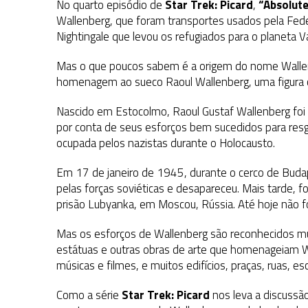
No quarto episódio de
Star Trek: Picard
,
“Absolut
Wallenberg, que foram transportes usados ​​pela Fed
Nightingale que levou os refugiados para o planeta Va
Mas o que poucos sabem é a origem do nome Wallenb
homenagem ao sueco Raoul Wallenberg, uma figura c
Nascido em Estocolmo, Raoul Gustaf Wallenberg foi
por conta de seus esforços bem sucedidos para resg
ocupada pelos nazistas durante o Holocausto.
Em 17 de janeiro de 1945, durante o cerco de Budap
pelas forças soviéticas e desapareceu. Mais tarde, f
prisão Lubyanka, em Moscou, Rússia. Até hoje não foi
Mas os esforços de Wallenberg são reconhecidos 
estátuas e outras obras de arte que homenageiam Wa
músicas e filmes, e muitos edifícios, praças, ruas, e
Como a série
Star Trek: Picard
nos leva a discussã