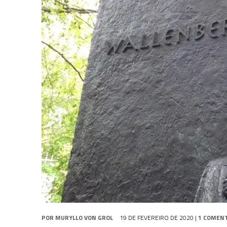
1 DE AGOSTO DE 2026
|
ELENCO DE STRANGE NEW WORLDS ENCARA O 
31 DE JULHO DE 2026
|
GRANDES JORNADAS | QUATRO EPISÓDIOS DE
7 DE AGOSTO DE 2026
|
GRANDES JORNADAS | SEIS EPISÓDIOS DE
ST
POR
MURYLLO VON GROL
19 DE FEVEREIRO DE 2020
|
1 COMEN