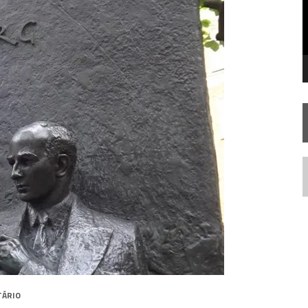
FIM DE UMA ERA NA SDCC
STAR TREK
SOBRE DIFERENTES PONTOS DE VISTA
AR TREK
SOBRE PATERNIDADE
N
TÁRIO