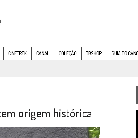
CINETREK
CANAL
COLEÇÃO
TBSHOP
GUIA DO CÂN
ND
IE DOCUMENTAL DE
STAR TREK
, CHEGA EM 8 DE SETEMBRO
tem origem histórica
TEMPORADA DE STRANGE NEW WORDS
T
 FILME DE FÃS AXANAR HORAS APÓS ESTREIA
d
v
 – “THE GRIFFIN INCIDENT” (4×02)