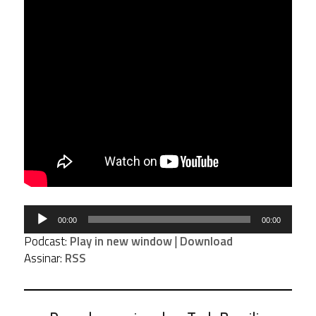
Tocador
00:00
00:00
de
Podcast:
Play in new window
|
Download
áudio
Assinar:
RSS