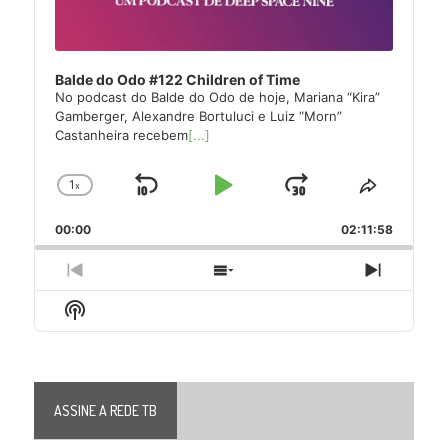
Balde do Odo #122 Children of Time
No podcast do Balde do Odo de hoje, Mariana “Kira”
Gamberger, Alexandre Bortuluci e Luiz “Morn”
Castanheira recebem
[...]
1
x
Skip
Play
Jump
Change
Share
Playback
This
Backward
Pause
Forward
00:00
Rate
02:11:58
Episode
Previous
Show
Next
Episode
Episodes
Episode
Show
List
Podcast
Information
ASSINE A REDE TB