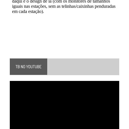
TB NO YOUTUBE
Tocador
de
vídeo