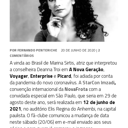
POR
FERNANDO PENTERICHE
20 DE JUNHO DE 2020
|
2
COMENTÁRIOS
A vinda ao Brasil de Marina Sirtis, atriz que interpretou
a conselheira Deanna Troi em
A Nova Geração
,
Voyager
,
Enterprise
e
Picard
, foi adiada por conta
da pandemia do novo coronavírus. A
StarCon Imzadi
,
convenção internacional da
NovaFrota
com a
convidada especial em São Paulo, que seria em 29 de
agosto deste ano, será realizada em
12 de junho de
2021
, no auditório Elis Regina do Anhembi, na capital
paulista. O fã-clube comunicou a mudança de data
neste sábado (20/06) em e-mail enviado aos seus