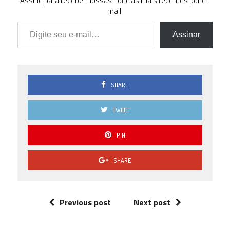
Assine para receber nossas notícias mais recentes por e-
mail.
Digite seu e-mail…
Assinar
SHARE
TWEET
PIN
SHARE
Previous post
Next post