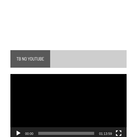
TB NO YOUTUBE
Tocador
de
vídeo
00:00
01:13:59