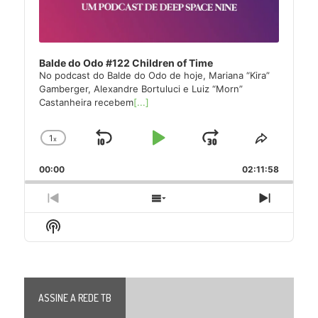
Balde do Odo #122 Children of Time
No podcast do Balde do Odo de hoje, Mariana “Kira”
Gamberger, Alexandre Bortuluci e Luiz “Morn”
Castanheira recebem
[...]
1
x
Skip
Play
Jump
Change
Share
Playback
This
Backward
Pause
Forward
00:00
Rate
02:11:58
Episode
Previous
Show
Next
Episode
Episodes
Episode
Show
List
Podcast
Information
ASSINE A REDE TB